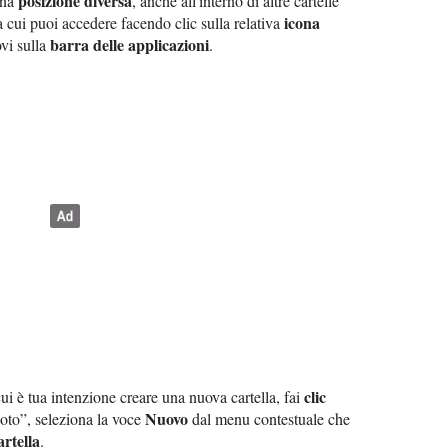
posizione diversa
una
, anche all'interno di altre cartelle
icona
 a cui puoi accedere facendo clic sulla relativa
barra delle applicazioni
ovi sulla
.
clic
ui è tua intenzione creare una nuova cartella, fai
Nuovo
oto”, seleziona la voce
dal menu contestuale che
rtella
.