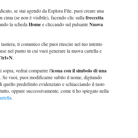
dicato, se stai agendo da Esplora File, puoi creare una
freccetta
 cima (se non è visibile), facendo clic sulla
Home
Nuova
onando la scheda
e cliccando sul pulsante
a tastiera, ti comunico che puoi riuscire nel tuo intento
use nel punto in cui vuoi generare la nuova cartella e
Ctrl+N
.
icona con il simbolo di una
 sopra, vedrai comparire l'
. Se vuoi, puoi modificarne subito il nome, digitando
di quello predefinito evidenziato e schiacciando il tasto
l tutto, oppure successivamente, come ti ho spiegato nella
rtella
.