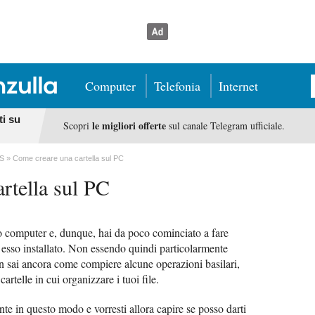
Computer
Telefonia
Internet
ti su
le migliori offerte
Scopri
sul canale Telegram ufficiale.
S
Come creare una cartella sul PC
rtella sul PC
mo computer e, dunque, hai da poco cominciato a fare
i esso installato. Non essendo quindi particolarmente
on sai ancora come compiere alcune operazioni basilari,
rtelle in cui organizzare i tuoi file.
e in questo modo e vorresti allora capire se posso darti