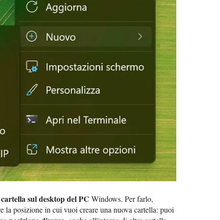
cartella sul desktop del PC
Windows. Per farlo,
e la posizione in cui vuoi creare una nuova cartella: puoi