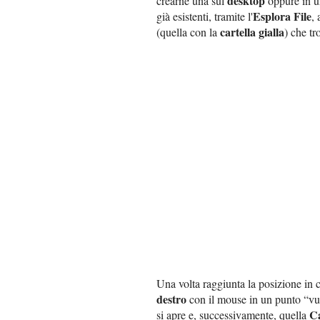
desktop
crearne una sul
oppure in 
Esplora File
già esistenti, tramite l'
,
cartella gialla
(quella con la
) che tr
Una volta raggiunta la posizione in c
destro
con il mouse in un punto “vu
Ca
si apre e, successivamente, quella