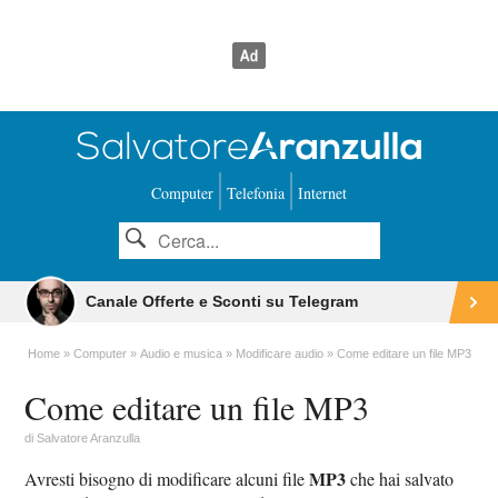
Computer
Telefonia
Internet
Canale Offerte e Sconti su Telegram
Home
Computer
Audio e musica
Modificare audio
Come editare un file MP3
Come editare un file MP3
di
Salvatore Aranzulla
MP3
Avresti bisogno di modificare alcuni file
che hai salvato