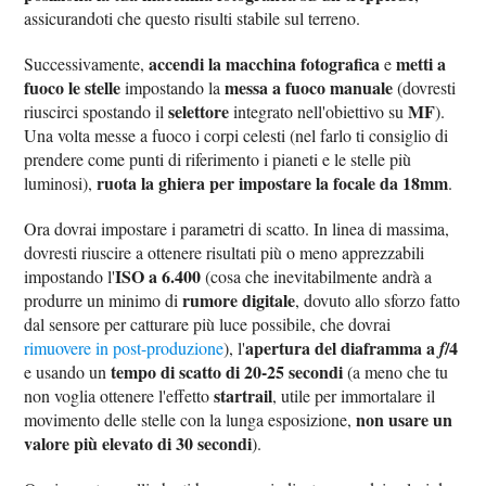
assicurandoti che questo risulti stabile sul terreno.
accendi la macchina fotografica
metti a
Successivamente,
e
fuoco le stelle
messa a fuoco manuale
impostando la
(dovresti
selettore
MF
riuscirci spostando il
integrato nell'obiettivo su
).
Una volta messe a fuoco i corpi celesti (nel farlo ti consiglio di
prendere come punti di riferimento i pianeti e le stelle più
ruota la ghiera per impostare la focale da 18mm
luminosi),
.
Ora dovrai impostare i parametri di scatto. In linea di massima,
dovresti riuscire a ottenere risultati più o meno apprezzabili
ISO a 6.400
impostando l'
(cosa che inevitabilmente andrà a
rumore digitale
produrre un minimo di
, dovuto allo sforzo fatto
dal sensore per catturare più luce possibile, che dovrai
apertura del diaframma a
/4
rimuovere in post-produzione
), l'
f
tempo di scatto di 20-25 secondi
e usando un
(a meno che tu
startrail
non voglia ottenere l'effetto
, utile per immortalare il
non usare un
movimento delle stelle con la lunga esposizione,
valore più elevato di 30 secondi
).