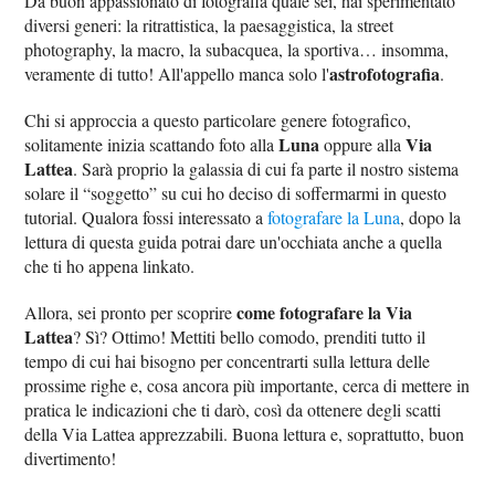
Da buon appassionato di fotografia quale sei, hai sperimentato
diversi generi: la ritrattistica, la paesaggistica, la street
photography, la macro, la subacquea, la sportiva… insomma,
astrofotografia
veramente di tutto! All'appello manca solo l'
.
Chi si approccia a questo particolare genere fotografico,
Luna
Via
solitamente inizia scattando foto alla
oppure alla
Lattea
. Sarà proprio la galassia di cui fa parte il nostro sistema
solare il “soggetto” su cui ho deciso di soffermarmi in questo
tutorial. Qualora fossi interessato a
fotografare la Luna
, dopo la
lettura di questa guida potrai dare un'occhiata anche a quella
che ti ho appena linkato.
come fotografare la Via
Allora, sei pronto per scoprire
Lattea
? Sì? Ottimo! Mettiti bello comodo, prenditi tutto il
tempo di cui hai bisogno per concentrarti sulla lettura delle
prossime righe e, cosa ancora più importante, cerca di mettere in
pratica le indicazioni che ti darò, così da ottenere degli scatti
della Via Lattea apprezzabili. Buona lettura e, soprattutto, buon
divertimento!