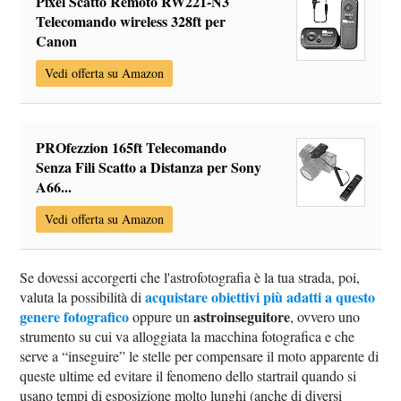
Pixel Scatto Remoto RW221-N3
Telecomando wireless 328ft per
Canon
Vedi offerta su Amazon
PROfezzion 165ft Telecomando
Senza Fili Scatto a Distanza per Sony
A66...
Vedi offerta su Amazon
Se dovessi accorgerti che l'astrofotografia è la tua strada, poi,
acquistare obiettivi più adatti a questo
valuta la possibilità di
genere fotografico
astroinseguitore
oppure un
, ovvero uno
strumento su cui va alloggiata la macchina fotografica e che
serve a “inseguire” le stelle per compensare il moto apparente di
queste ultime ed evitare il fenomeno dello startrail quando si
usano tempi di esposizione molto lunghi (anche di diversi