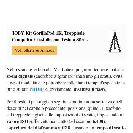
JOBY Kit GorillaPod 1K, Treppiede
Compatto Flessibile con Testa a Sfer...
Vedi offerta su Amazon
Nello scattare le foto alla Via Lattea, poi, non ricorrere mai allo
zoom digitale
(andrebbe a sgranare tantissimo gli scatti), evita
l'uso di modalità che potrebbero rallentare i tempi d'esposizione
HDR
disattiva il flash
(uno su tutti l'
) e, ovviamente,
.
Per il resto, i passaggi da seguire sono in buona sostanza quelli
descritti nel capitolo precedente: posiziona, quindi, il telefono
sul treppiede, agisci sulle impostazioni di scatto, impostando un
valore ISO
6.400
sufficientemente alto (ad esempio
),
apertura del diaframma a
/2.8
tempo di scatto
l'
f
e usando un