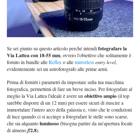
fotografare la
Se sei giunto su questo articolo perché intendi
Via Lattea con 18-55 mm
, ovvero l'obiettivo che solitamente è
fornito in bundle alle
Reflex
o alle
mirrorless
entry level
,
evidentemente sei un astrofotografo alle prime armi.
Prima di fornirti i parametri da impostare sulla tua macchina
fotografica, permettimi di fare un breve inciso. Per fotografare al
obiettivo ampio
meglio la Via Lattea l'ideale è avere un
(il top
sarebbe disporre di un 12 mm) per essere sicuri di riuscire a
immortalare l'intero arco della galassia e, visto che le condizioni
di luce quando ci si accinge a fotografare le stelle sono scarse,
luminoso
che sia alquanto
(bisogna partire da un'apertura focale
/2.8
di almeno
f
).