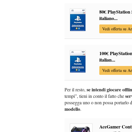
80€ PlayStation 
italiano...
Vedi offerta su 
100€ PlayStation
italian...
Vedi offerta su 
se intendi giocare offli
Per il resto,
ser
tempi”, tieni in conto il fatto che
possegga uno o non possa portarlo d
modello
.
AceGamer Contro