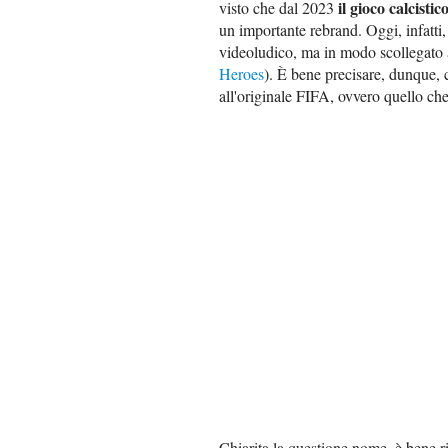
il gioco calcist
visto che dal 2023
un importante rebrand. Oggi, infatti
videoludico, ma in modo scollegato 
Heroes
). È bene precisare, dunque, 
all'originale FIFA, ovvero quello c
Chiarita la questione nome, è bene r