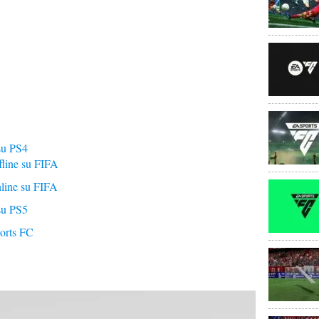
su PS4
fline su FIFA
line su FIFA
su PS5
orts FC