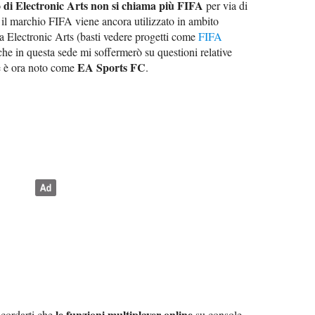
ico di Electronic Arts non si chiama più FIFA
per via di
, il marchio FIFA viene ancora utilizzato in ambito
a Electronic Arts (basti vedere progetti come
FIFA
che in questa sede mi soffermerò su questioni relative
EA Sports FC
he è ora noto come
.
le funzioni multiplayer online
icordarti che
su console