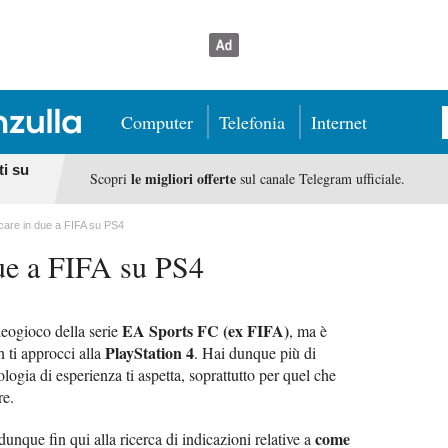
Computer
Telefonia
Internet
ti su
le migliori offerte
Scopri
sul canale Telegram ufficiale.
are in due a FIFA su PS4
ue a FIFA su PS4
EA Sports FC (ex FIFA)
eogioco della serie
, ma è
PlayStation 4
 ti approcci alla
. Hai dunque più di
logia di esperienza ti aspetta, soprattutto per quel che
re.
come
unque fin qui alla ricerca di indicazioni relative a