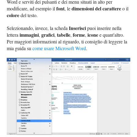
Word e serviti dei pulsanti e dei menu situati in alto per
font
dimensioni del carattere
modificare, ad esempio il
, le
o il
colore
del testo.
Inserisci
Selezionando, invece, la scheda
puoi inserire nella
immagini
grafici
tabelle
forme
icone
lettera
,
,
,
,
e quant'altro.
Per maggiori informazioni al riguardo, ti consiglio di leggere la
mia guida su
come usare Microsoft Word
.