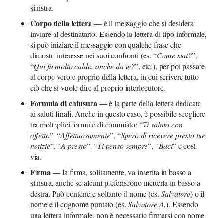
sinistra.
Corpo della lettera
— è il messaggio che si desidera
inviare al destinatario. Essendo la lettera di tipo informale,
si può iniziare il messaggio con qualche frase che
dimostri interesse nei suoi confronti (es. “
Come stai?
”,
“
Qui fa molto caldo, anche da te?
”, etc.), per poi passare
al corpo vero e proprio della lettera, in cui scrivere tutto
ciò che si vuole dire al proprio interlocutore.
Formula di chiusura
— è la parte della lettera dedicata
ai saluti finali. Anche in questo caso, è possibile scegliere
tra molteplici formule di commiato: “
Ti saluto con
affetto
”, “
Affettuosamente
”, “
Spero di ricevere presto tue
notizie
”, “
A presto
”, “
Ti penso sempre
”, “
Baci
” e così
via.
Firma
— la firma, solitamente, va inserita in basso a
sinistra, anche se alcuni preferiscono metterla in basso a
destra. Può contenere soltanto il nome (es.
Salvatore
) o il
nome e il cognome puntato (es.
Salvatore A.
). Essendo
una lettera informale, non è necessario firmarsi con nome