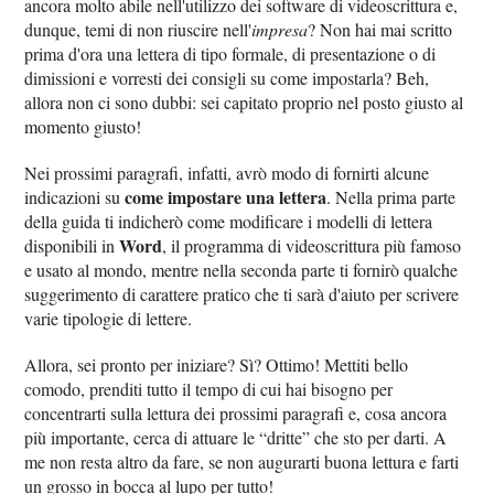
ancora molto abile nell'utilizzo dei software di videoscrittura e,
dunque, temi di non riuscire nell'
impresa
? Non hai mai scritto
prima d'ora una lettera di tipo formale, di presentazione o di
dimissioni e vorresti dei consigli su come impostarla? Beh,
allora non ci sono dubbi: sei capitato proprio nel posto giusto al
momento giusto!
Nei prossimi paragrafi, infatti, avrò modo di fornirti alcune
come impostare una lettera
indicazioni su
. Nella prima parte
della guida ti indicherò come modificare i modelli di lettera
Word
disponibili in
, il programma di videoscrittura più famoso
e usato al mondo, mentre nella seconda parte ti fornirò qualche
suggerimento di carattere pratico che ti sarà d'aiuto per scrivere
varie tipologie di lettere.
Allora, sei pronto per iniziare? Sì? Ottimo! Mettiti bello
comodo, prenditi tutto il tempo di cui hai bisogno per
concentrarti sulla lettura dei prossimi paragrafi e, cosa ancora
più importante, cerca di attuare le “dritte” che sto per darti. A
me non resta altro da fare, se non augurarti buona lettura e farti
un grosso in bocca al lupo per tutto!