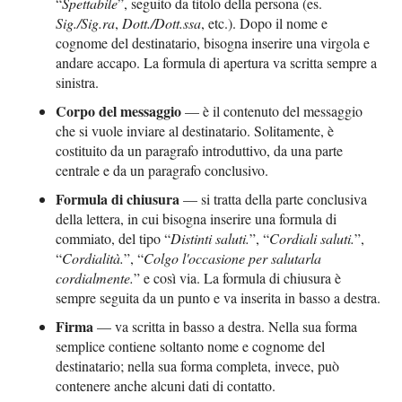
“
Spettabile
”, seguito da titolo della persona (es.
Sig./Sig.ra
,
Dott./Dott.ssa
, etc.). Dopo il nome e
cognome del destinatario, bisogna inserire una virgola e
andare accapo. La formula di apertura va scritta sempre a
sinistra.
Corpo del messaggio
— è il contenuto del messaggio
che si vuole inviare al destinatario. Solitamente, è
costituito da un paragrafo introduttivo, da una parte
centrale e da un paragrafo conclusivo.
Formula di chiusura
— si tratta della parte conclusiva
della lettera, in cui bisogna inserire una formula di
commiato, del tipo “
Distinti saluti.
”, “
Cordiali saluti.
”,
“
Cordialità.
”, “
Colgo l'occasione per salutarla
cordialmente.
” e così via. La formula di chiusura è
sempre seguita da un punto e va inserita in basso a destra.
Firma
— va scritta in basso a destra. Nella sua forma
semplice contiene soltanto nome e cognome del
destinatario; nella sua forma completa, invece, può
contenere anche alcuni dati di contatto.