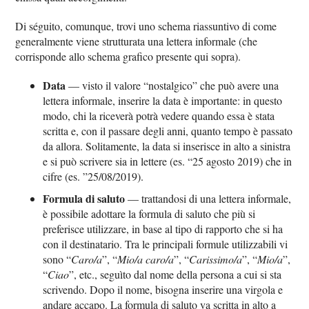
Di séguito, comunque, trovi uno schema riassuntivo di come
generalmente viene strutturata una lettera informale (che
corrisponde allo schema grafico presente qui sopra).
Data
— visto il valore “nostalgico” che può avere una
lettera informale, inserire la data è importante: in questo
modo, chi la riceverà potrà vedere quando essa è stata
scritta e, con il passare degli anni, quanto tempo è passato
da allora. Solitamente, la data si inserisce in alto a sinistra
e si può scrivere sia in lettere (es. “25 agosto 2019) che in
cifre (es. ”25/08/2019).
Formula di saluto
— trattandosi di una lettera informale,
è possibile adottare la formula di saluto che più si
preferisce utilizzare, in base al tipo di rapporto che si ha
con il destinatario. Tra le principali formule utilizzabili vi
sono “
Caro/a
”, “
Mio/a caro/a
”, “
Carissimo/a
”, “
Mio/a
”,
“
Ciao
”, etc., seguìto dal nome della persona a cui si sta
scrivendo. Dopo il nome, bisogna inserire una virgola e
andare accapo. La formula di saluto va scritta in alto a