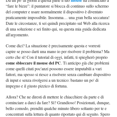
mouse
Da un po' di giorni a questa parte il tuo
ha cominciato a
“fare le bizze”: il puntatore si blocca di continuo sullo schermo
del computer e usare normalmente il dispositivo è diventato
praticamente impossibile. Insomma… una gran bella seccatura!
Date le circostanze, ti sei quindi precipitato sul Web alla ricerca
di una soluzione e sei finito qui, su questa mia guida dedicata
all'argomento.
Come dici? La situazione è precisamente questa e vorresti
capire se posso darti una mano io per risolvere il problema? Ma
certo che sì! Con il tutorial di oggi, infatti, ti spiegherò proprio
come sbloccare il mouse del PC
. Ti anticipo già che problemi
come quelli citati poc'anzi possono essere imputabili a vari
fattori, ma spesso si riesce a risolvere senza cambiare dispositivo
di input e senza rivolgersi a un tecnico: bastano un po' di
impegno e il giusto pizzico di fortuna.
Allora? Che ne diresti di mettere le chiacchiere da parte e di
cominciare a darci da fare? Sì? Grandioso! Posizionati, dunque,
bello comodo, prenditi qualche minuto libero soltanto per te e
concentrati sulla lettura di quanto riportato qui di seguito. Spero