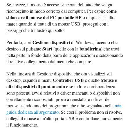
Se, invece, il mouse è acceso, sincerati del fatto che venga
come
riconosciuto in modo corretto dal computer. Per capire
sbloccare il mouse del PC portatile HP
o di qualsiasi altra
marca quando si tratta di un mouse USB, prosegui con i
passaggi che ti illustro qui sotto.
Gestione dispositivi
clic
Per farlo, apri
di Windows, facendo
destro
Start
bandierina
sul pulsante
(quello con la
) che trovi
nella parte in fondo della barra delle applicazioni e selezionando
il relativo collegamento dal menu che compare.
Nella finestra di Gestione dispositivi che ora visualizzi sul
Controller USB
Mouse e
desktop, espandi il menu
e quello
altri dispositivi di puntamento
e se in loro corrispondenza
sono presenti avvisi relativi a driver mancanti o dispositivi non
correttamente riconosciuti, prova a reinstallare i driver del
mouse usando uno dei programmi che ti ho segnalato nella
mia
guida dedicata all'argomento
. Se così il problema non si risolve,
collega il mouse a un'altra porta USB e controllane nuovamente
il funzionamento.