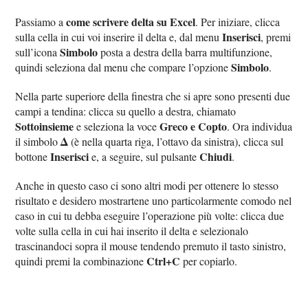
come scrivere delta su Excel
Passiamo a
. Per iniziare, clicca
Inserisci
sulla cella in cui voi inserire il delta e, dal menu
, premi
Simbolo
sull’icona
posta a destra della barra multifunzione,
Simbolo
quindi seleziona dal menu che compare l’opzione
.
Nella parte superiore della finestra che si apre sono presenti due
campi a tendina: clicca su quello a destra, chiamato
Sottoinsieme
Greco e Copto
e seleziona la voce
. Ora individua
Δ
il simbolo
(è nella quarta riga, l’ottavo da sinistra), clicca sul
Inserisci
Chiudi
bottone
e, a seguire, sul pulsante
.
Anche in questo caso ci sono altri modi per ottenere lo stesso
risultato e desidero mostrartene uno particolarmente comodo nel
caso in cui tu debba eseguire l’operazione più volte: clicca due
volte sulla cella in cui hai inserito il delta e selezionalo
trascinandoci sopra il mouse tendendo premuto il tasto sinistro,
Ctrl+C
quindi premi la combinazione
per copiarlo.