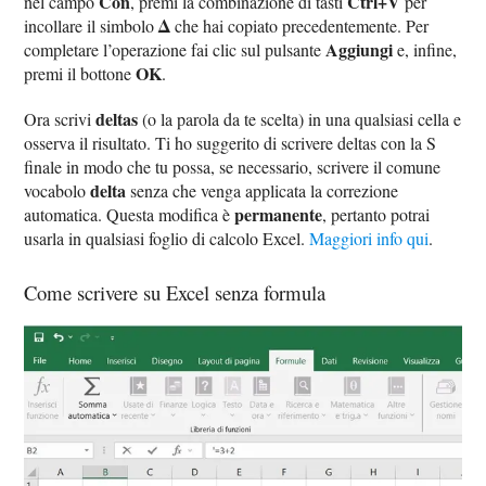
Con
Ctrl+V
nel campo
, premi la combinazione di tasti
per
Δ
incollare il simbolo
che hai copiato precedentemente. Per
Aggiungi
completare l’operazione fai clic sul pulsante
e, infine,
OK
premi il bottone
.
deltas
Ora scrivi
(o la parola da te scelta) in una qualsiasi cella e
osserva il risultato. Ti ho suggerito di scrivere deltas con la S
finale in modo che tu possa, se necessario, scrivere il comune
delta
vocabolo
senza che venga applicata la correzione
permanente
automatica. Questa modifica è
, pertanto potrai
usarla in qualsiasi foglio di calcolo Excel.
Maggiori info qui
.
Come scrivere su Excel senza formula