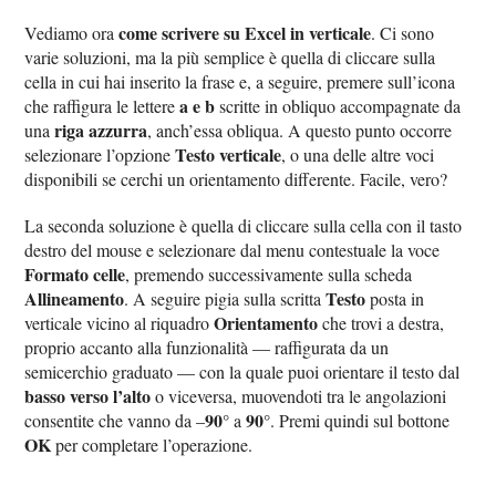
come scrivere su Excel in verticale
Vediamo ora
. Ci sono
varie soluzioni, ma la più semplice è quella di cliccare sulla
cella in cui hai inserito la frase e, a seguire, premere sull’icona
a e b
che raffigura le lettere
scritte in obliquo accompagnate da
riga azzurra
una
, anch’essa obliqua. A questo punto occorre
Testo verticale
selezionare l’opzione
, o una delle altre voci
disponibili se cerchi un orientamento differente. Facile, vero?
La seconda soluzione è quella di cliccare sulla cella con il tasto
destro del mouse e selezionare dal menu contestuale la voce
Formato celle
, premendo successivamente sulla scheda
Allineamento
Testo
. A seguire pigia sulla scritta
posta in
Orientamento
verticale vicino al riquadro
che trovi a destra,
proprio accanto alla funzionalità — raffigurata da un
semicerchio graduato — con la quale puoi orientare il testo dal
basso verso l’alto
o viceversa, muovendoti tra le angolazioni
90°
90°
consentite che vanno da –
a
. Premi quindi sul bottone
OK
per completare l’operazione.