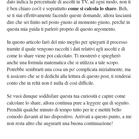
dato indica la percentuale di ascolti in TV, ad ogni modo, non ti
come si calcola lo share
è ben chiaro cos'è e soprattutto
. Beh,
se ti stai effettivamente facendo queste domande, allora lasciami
dire che sei finito nel posto giusto al momento giusto, perché in
questa mia guida ti parlerò proprio di questo argomento.
In questo articolo farò del mio meglio per spiegarti il processo
tramite il quale vengono raccolti i dati relativi agli ascolti e di
come lo share viene poi calcolato. Ti mostrerò e spiegherò
anche una formula matematica che si utilizza a tale scopo.
Potrebbe sembrarti una cosa un po' complicata inizialmente, ma
ti assicuro che se ti dedichi alla lettura di questo post, ti renderai
conto che in reltà non è nulla di così difficile.
Se vuoi dunque soddisfare questa tua curiosità e capire come
calcolare lo share, allora continua pure a leggere qui di seguito.
Prenditi qualche minuto di tempo tutto per te e mettiti bello
comodo davanti al tuo dispositivo. Arrivati a questo punto, a me
non resta altro che augurarti una buona continuazione!