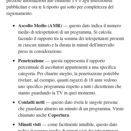
preziose informazioni alle emittenti TV e agli inserzionisti
pubblicitari e ora te li riporto qui sotto per completezza del
ragionamento.
Ascolto Medio (AMR)
— questo dato indica il numero
medio di telespettatori di un programma. Si calcola
facendo il rapporto tra la somma dei telespettatori presenti
in ciascun minuto e la durata in minuti dell'intervallo
preso in considerazione.
Penetrazione
— questa rappresenta il rapporto
percentuale di ascoltatori appartenenti a una specifica
categoria. Per chiarire meglio, la penetrazione potrebbe
rivelare, ad esempio, quanti ragazzi di 18 anni vedono
uno specifico programma rispetto a tutti i diciottenni che
stanno guardando la TV in quel momento.
Contatti netti
— questo dato rivela le singole persone
che guardano almeno un minuto di un programma. Viene
Copertura
chiamato anche
.
Minuti visti
— come facilmente intuibile, questo dato
indica il numero medio di minuti visti dai telespettatori