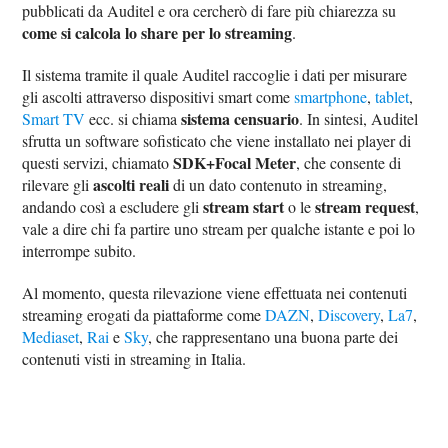
pubblicati da Auditel e ora cercherò di fare più chiarezza su
come si calcola lo share per lo streaming
.
Il sistema tramite il quale Auditel raccoglie i dati per misurare
gli ascolti attraverso dispositivi smart come
smartphone
,
tablet
,
sistema censuario
Smart TV
ecc. si chiama
. In sintesi, Auditel
sfrutta un software sofisticato che viene installato nei player di
SDK+Focal Meter
questi servizi, chiamato
, che consente di
ascolti reali
rilevare gli
di un dato contenuto in streaming,
stream start
stream request
andando così a escludere gli
o le
,
vale a dire chi fa partire uno stream per qualche istante e poi lo
interrompe subito.
Al momento, questa rilevazione viene effettuata nei contenuti
streaming erogati da piattaforme come
DAZN
,
Discovery
,
La7
,
Mediaset
,
Rai
e
Sky
, che rappresentano una buona parte dei
contenuti visti in streaming in Italia.