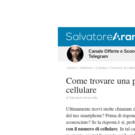
Canale Offerte e Scon
Telegram
Home
Telefonia
Cellulari
Numero di cellul
Come trovare una p
cellulare
di
Salvatore Aranzulla
Ultimamente ricevi molte chiamate da
del tuo smartphone? Prima di rispond
sconosciuto? Se la risposta è sì, pro
con il numero di cellulare
. In tal c