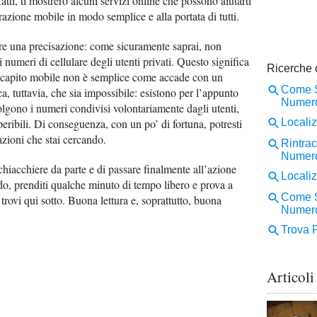
tti, ti mostrerò alcuni servizi online che possono aiutarti
erazione mobile in modo semplice e alla portata di tutti.
are una precisazione: come sicuramente saprai, non
 numeri di cellulare degli utenti privati. Questo significa
n recapito mobile non è semplice come accade con un
a, tuttavia, che sia impossibile: esistono per l’appunto
olgono i numeri condivisi volontariamente dagli utenti,
peribili. Di conseguenza, con un po’ di fortuna, potresti
azioni che stai cercando.
 chiacchiere da parte e di passare finalmente all’azione
do, prenditi qualche minuto di tempo libero e prova a
trovi qui sotto. Buona lettura e, soprattutto, buona
Articoli