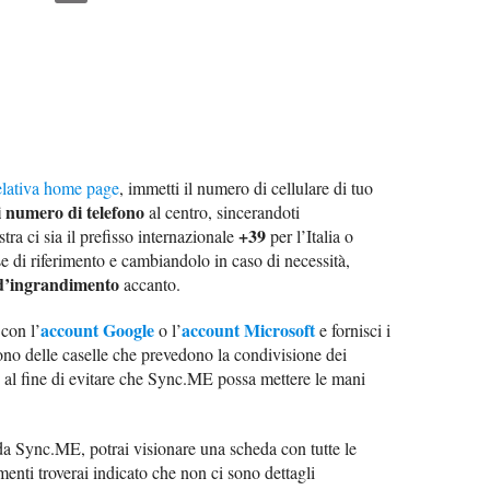
elativa home page
, immetti il numero di cellulare di tuo
i numero di telefono
al centro, sincerandoti
+39
ra ci sia il prefisso internazionale
per l’Italia o
e di riferimento e cambiandolo in caso di necessità,
 d’ingrandimento
accanto.
account Google
account Microsoft
 con l’
o l’
e fornisci i
iono delle caselle che prevedono la condivisione dei
tto al fine di evitare che Sync.ME possa mettere le mani
da Sync.ME, potrai visionare una scheda con tutte le
menti troverai indicato che non ci sono dettagli