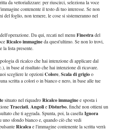
tta da vettorializzare: per riuscirci, seleziona la voce
'immagine contenente il testo di tuo interesse. Se non
 del foglio, non temere, le cose si sistemeranno nel
Finestra
dell'operazione. Da qui, recati nel menu
del
Ricalco immagine
voce
da quest'ultimo. Se non lo trovi,
 la lista presente.
tipologia di ricalco che hai intenzione di applicare dal
tc.), in base al risultato che hai intenzione di ricavare.
Colore
Scala di grigio
puoi scegliere le opzioni
,
o
una scritta a colori o in bianco e nero, in base alle tue
te
Ricalco immagine
situato nel riquadro
e sposta i
Tracciati
Angoli
Disturbo
azione
,
e
, finché non ottieni un
Ignora
sultato che ti aggrada. Spunta, poi, la casella
a su uno sfondo bianco e, quando ciò che vedi
Ricalca
 pulsante
e l'immagine contenente la scritta verrà