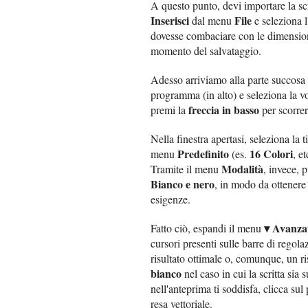
A questo punto, devi importare la scri
Inserisci
File
dal menu
e seleziona l
dovesse combaciare con le dimensioni
momento del salvataggio.
Adesso arriviamo alla parte succosa 
programma (in alto) e seleziona la 
freccia in basso
premi la
per scorrere
Nella finestra apertasi, seleziona la 
Predefinito
16 Colori
menu
(es.
, e
Modalità
Tramite il menu
, invece, 
Bianco e nero
, in modo da ottenere 
esigenze.
▾ Avanza
Fatto ciò, espandi il menu
cursori presenti sulle barre di regol
risultato ottimale o, comunque, un ri
bianco
nel caso in cui la scritta si
nell'anteprima ti soddisfa, clicca sul
resa vettoriale.