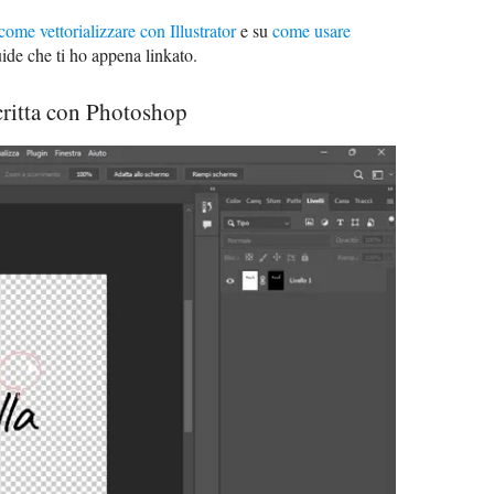
come vettorializzare con Illustrator
e su
come usare
uide che ti ho appena linkato.
critta con Photoshop