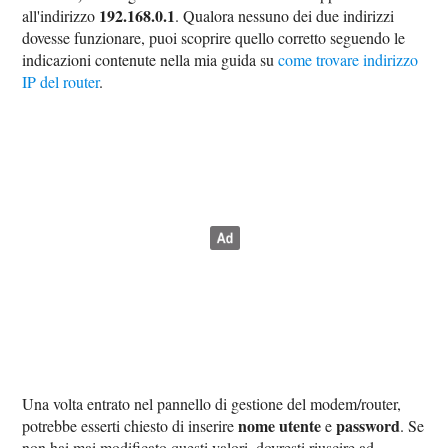
192.168.0.1
all'indirizzo
. Qualora nessuno dei due indirizzi
dovesse funzionare, puoi scoprire quello corretto seguendo le
indicazioni contenute nella mia guida su
come trovare indirizzo
IP del router
.
Una volta entrato nel pannello di gestione del modem/router,
nome utente
password
potrebbe esserti chiesto di inserire
e
. Se
non hai mai modificato questi valori, dovresti riuscire ad