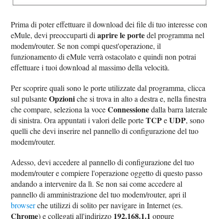
Prima di poter effettuare il download dei file di tuo interesse con
aprire le porte
eMule, devi preoccuparti di
del programma nel
modem/router. Se non compi quest'operazione, il
funzionamento di eMule verrà ostacolato e quindi non potrai
effettuare i tuoi download al massimo della velocità.
Per scoprire quali sono le porte utilizzate dal programma, clicca
Opzioni
sul pulsante
che si trova in alto a destra e, nella finestra
Connessione
che compare, seleziona la voce
dalla barra laterale
TCP
UDP
di sinistra. Ora appuntati i valori delle porte
e
, sono
quelli che devi inserire nel pannello di configurazione del tuo
modem/router.
Adesso, devi accedere al pannello di configurazione del tuo
modem/router e compiere l'operazione oggetto di questo passo
andando a intervenire da lì. Se non sai come accedere al
pannello di amministrazione del tuo modem/router, apri il
browser
che utilizzi di solito per navigare in Internet (es.
Chrome
192.168.1.1
) e collegati all'indirizzo
oppure