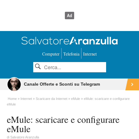
Computer
Telefonia
Internet
Canale Offerte e Sconti su Telegram
Home
Internet
Scaricare da Internet
eMule
eMule: scaricare e configurare
eMule
eMule: scaricare e configurare
eMule
di
Salvatore Aranzulla