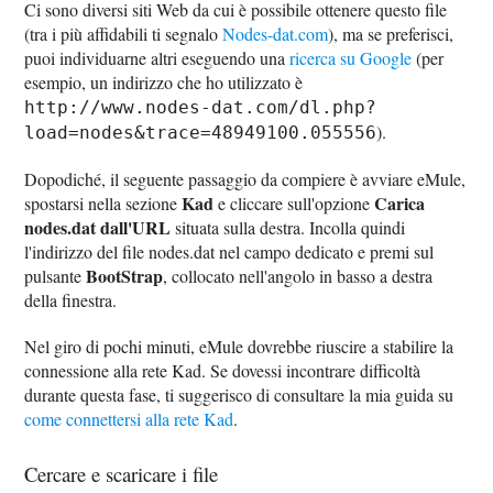
Ci sono diversi siti Web da cui è possibile ottenere questo file
(tra i più affidabili ti segnalo
Nodes-dat.com
), ma se preferisci,
puoi individuarne altri eseguendo una
ricerca su Google
(per
esempio, un indirizzo che ho utilizzato è
http://www.nodes-dat.com/dl.php?
).
load=nodes&trace=48949100.055556
Dopodiché, il seguente passaggio da compiere è avviare eMule,
Kad
Carica
spostarsi nella sezione
e cliccare sull'opzione
nodes.dat dall'URL
situata sulla destra. Incolla quindi
l'indirizzo del file nodes.dat nel campo dedicato e premi sul
BootStrap
pulsante
, collocato nell'angolo in basso a destra
della finestra.
Nel giro di pochi minuti, eMule dovrebbe riuscire a stabilire la
connessione alla rete Kad. Se dovessi incontrare difficoltà
durante questa fase, ti suggerisco di consultare la mia guida su
come connettersi alla rete Kad
.
Cercare e scaricare i file