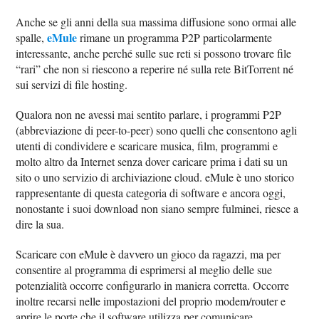
Anche se gli anni della sua massima diffusione sono ormai alle
eMule
spalle,
rimane un programma P2P particolarmente
interessante, anche perché sulle sue reti si possono trovare file
“rari” che non si riescono a reperire né sulla rete BitTorrent né
sui servizi di file hosting.
Qualora non ne avessi mai sentito parlare, i programmi P2P
(abbreviazione di peer-to-peer) sono quelli che consentono agli
utenti di condividere e scaricare musica, film, programmi e
molto altro da Internet senza dover caricare prima i dati su un
sito o uno servizio di archiviazione cloud. eMule è uno storico
rappresentante di questa categoria di software e ancora oggi,
nonostante i suoi download non siano sempre fulminei, riesce a
dire la sua.
Scaricare con eMule è davvero un gioco da ragazzi, ma per
consentire al programma di esprimersi al meglio delle sue
potenzialità occorre configurarlo in maniera corretta. Occorre
inoltre recarsi nelle impostazioni del proprio modem/router e
aprire le porte che il software utilizza per comunicare