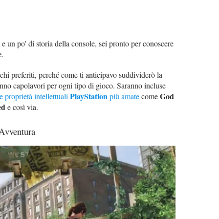
e un po' di storia della console, sei pronto per conoscere
e
.
iochi preferiti, perché come ti anticipavo suddividerò la
anno capolavori per ogni tipo di gioco. Saranno incluse
PlayStation
God
e proprietà intellettuali
più amate
come
ed
e così via.
 Avventura