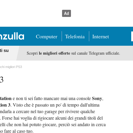
Computer
Telefonia
Internet
ti su
le migliori offerte
Scopri
sul canale Telegram ufficiale.
chi migliori PS3
S3
tation
Sony
e non ti sei fatto mancare mai una console
,
tion 3
. Visto che è passato un po' di tempo dall'ultima
 andarla a cercare nel tuo garage per rivivere qualche
Forse hai voglia di rigiocare alcuni dei grandi titoli del
lli che non hai potuto giocare, perciò sei andato in cerca
o fare al caso tuo.