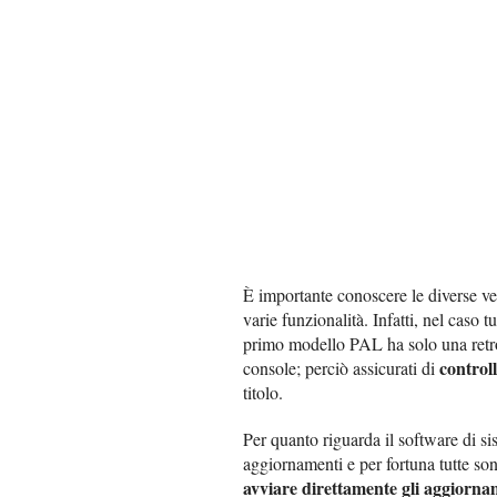
È importante conoscere le diverse ver
varie funzionalità. Infatti, nel caso t
primo modello PAL ha solo una retroc
controll
console; perciò assicurati di
titolo.
Per quanto riguarda il software di si
aggiornamenti e per fortuna tutte so
avviare direttamente gli aggiorna