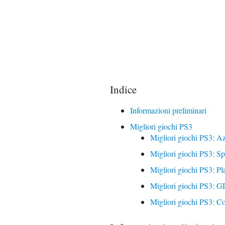
Indice
Informazioni preliminari
Migliori giochi PS3
Migliori giochi PS3: A
Migliori giochi PS3: Sp
Migliori giochi PS3: Pl
Migliori giochi PS3: 
Migliori giochi PS3: Co