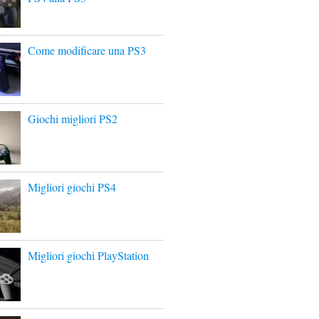
Come modificare una PS3
Giochi migliori PS2
Migliori giochi PS4
Migliori giochi PlayStation