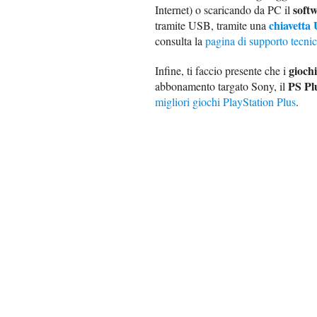
soft
Internet) o scaricando da PC il
chiavetta
tramite USB, tramite una
consulta la
pagina di supporto tecni
gioch
Infine, ti faccio presente che i
PS Pl
abbonamento targato Sony, il
migliori giochi PlayStation Plus
.