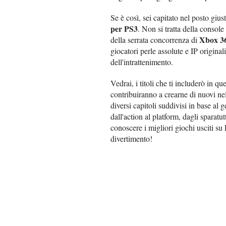
Se è così, sei capitato nel posto gius
per PS3
. Non si tratta della consol
Xbox 3
della serrata concorrenza di
giocatori perle assolute e IP original
dell'intrattenimento.
Vedrai, i titoli che ti includerò in que
contribuiranno a crearne di nuovi nell
diversi capitoli suddivisi in base al
dall'action al platform, dagli sparatu
conoscere i migliori giochi usciti su
divertimento!