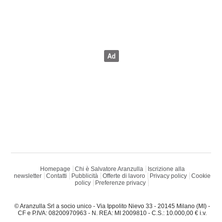
Homepage
Chi è Salvatore Aranzulla
Iscrizione alla
newsletter
Contatti
Pubblicità
Offerte di lavoro
Privacy policy
Cookie
policy
Preferenze privacy
© Aranzulla Srl a socio unico - Via Ippolito Nievo 33 - 20145 Milano (MI) -
CF e P.IVA: 08200970963 - N. REA: MI 2009810 - C.S.: 10.000,00 € i.v.