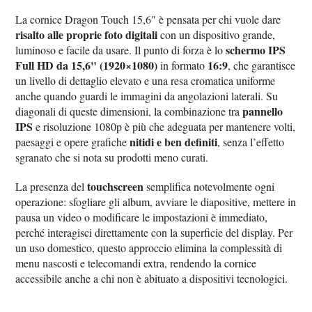
La cornice Dragon Touch 15,6" è pensata per chi vuole dare
risalto alle proprie foto digitali
con un dispositivo grande,
schermo IPS
luminoso e facile da usare. Il punto di forza è lo
Full HD da 15,6" (1920×1080)
16:9
in formato
, che garantisce
un livello di dettaglio elevato e una resa cromatica uniforme
anche quando guardi le immagini da angolazioni laterali. Su
pannello
diagonali di queste dimensioni, la combinazione tra
IPS
e risoluzione 1080p è più che adeguata per mantenere volti,
nitidi e ben definiti
paesaggi e opere grafiche
, senza l’effetto
sgranato che si nota su prodotti meno curati.
touchscreen
La presenza del
semplifica notevolmente ogni
operazione: sfogliare gli album, avviare le diapositive, mettere in
pausa un video o modificare le impostazioni è immediato,
perché interagisci direttamente con la superficie del display. Per
un uso domestico, questo approccio elimina la complessità di
menu nascosti e telecomandi extra, rendendo la cornice
accessibile anche a chi non è abituato a dispositivi tecnologici.