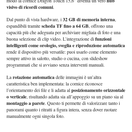
hub
modo la cornice Dragon Touch 15,6" diventa un vero
visivo di ricordi comuni
.
32 GB di memoria interna
Dal punto di vista hardware, i
,
scheda TF fino a 64 GB
espandibili tramite
, offrono una
capacità più che adeguata per archiviare migliaia di foto e una
funzioni
buona selezione di clip video. L’integrazione di
intelligenti come orologio, sveglia e riproduzione automatica
rende il dispositivo più versatile: puoi usarlo come elemento
sempre attivo in salotto, studio o cucina, con slideshow
programmati che si avviano senza interventi manuali.
rotazione automatica
La
delle immagini è un’altra
caratteristica ben implementata: la cornice riconosce
posizionamento orizzontale
l’orientamento dei file e li adatta al
o verticale
, risultando adatta sia all’appoggio su un piano sia al
montaggio a parete
. Questo ti permette di valorizzare tanto i
panorami quanto i ritratti a figura intera, senza dover ruotare
manualmente ogni singola foto.