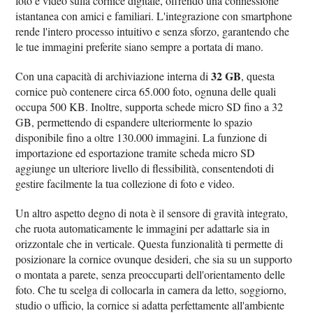
foto e video sulla cornice digitale, offrendo una connessione
istantanea con amici e familiari. L'integrazione con smartphone
rende l'intero processo intuitivo e senza sforzo, garantendo che
le tue immagini preferite siano sempre a portata di mano.
32 GB
Con una capacità di archiviazione interna di
, questa
cornice può contenere circa 65.000 foto, ognuna delle quali
occupa 500 KB. Inoltre, supporta schede micro SD fino a 32
GB, permettendo di espandere ulteriormente lo spazio
disponibile fino a oltre 130.000 immagini. La funzione di
importazione ed esportazione tramite scheda micro SD
aggiunge un ulteriore livello di flessibilità, consentendoti di
gestire facilmente la tua collezione di foto e video.
Un altro aspetto degno di nota è il sensore di gravità integrato,
che ruota automaticamente le immagini per adattarle sia in
orizzontale che in verticale. Questa funzionalità ti permette di
posizionare la cornice ovunque desideri, che sia su un supporto
o montata a parete, senza preoccuparti dell'orientamento delle
foto. Che tu scelga di collocarla in camera da letto, soggiorno,
studio o ufficio, la cornice si adatta perfettamente all'ambiente