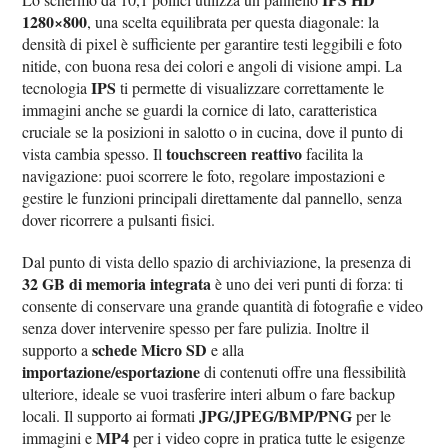
1280×800
, una scelta equilibrata per questa diagonale: la
densità di pixel è sufficiente per garantire testi leggibili e foto
nitide, con buona resa dei colori e angoli di visione ampi. La
IPS
tecnologia
ti permette di visualizzare correttamente le
immagini anche se guardi la cornice di lato, caratteristica
cruciale se la posizioni in salotto o in cucina, dove il punto di
touchscreen reattivo
vista cambia spesso. Il
facilita la
navigazione: puoi scorrere le foto, regolare impostazioni e
gestire le funzioni principali direttamente dal pannello, senza
dover ricorrere a pulsanti fisici.
Dal punto di vista dello spazio di archiviazione, la presenza di
32 GB di memoria integrata
è uno dei veri punti di forza: ti
consente di conservare una grande quantità di fotografie e video
senza dover intervenire spesso per fare pulizia. Inoltre il
schede Micro SD
supporto a
e alla
importazione/esportazione
di contenuti offre una flessibilità
ulteriore, ideale se vuoi trasferire interi album o fare backup
JPG/JPEG/BMP/PNG
locali. Il supporto ai formati
per le
MP4
immagini e
per i video copre in pratica tutte le esigenze