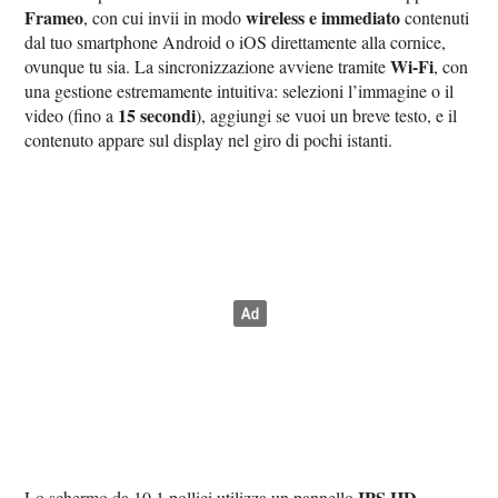
Frameo
wireless e immediato
, con cui invii in modo
contenuti
dal tuo smartphone Android o iOS direttamente alla cornice,
Wi-Fi
ovunque tu sia. La sincronizzazione avviene tramite
, con
una gestione estremamente intuitiva: selezioni l’immagine o il
15 secondi
video (fino a
), aggiungi se vuoi un breve testo, e il
contenuto appare sul display nel giro di pochi istanti.
IPS HD
Lo schermo da 10,1 pollici utilizza un pannello