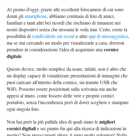
Al giorno d'oggi, grazie alle eccellenti fotocamere di cui sono
dotati gli
smartphone
, abbiamo centinaia di foto di amici,
familiari e tanti altri bei ricordi che rischiano di rimanere nei
nostri dispositivi senza che nessuna le veda mai. Certo, esiste la
possibilità di
condividerle sui social
o altre
app di messaggistica
,
ma se stai cercando un modo per visualizzarle a casa, dovresti
cornice
prendere in considerazione l'idea di acquistare una
digitale
.
Questo device, molto semplice da usare, infatti, non è altro che
un display capace di visualizzare presentazioni di immagini che
puoi caricare all'interno della cornice, sia tramite USB che
WiFi. Possono essere posizionati sulla scrivania ma anche
appesi al muro, come fossero delle vere e proprie cornici
portafoto, senza l'incombenza però di dover scegliere e stampare
ogni singola foto.
migliori
Non hai però la più pallida idea di quali siano le
cornici digitali
e sei giunto fin qui alla ricerca di indicazioni in
merito? Non preoccuparti allora: ti aiuto molto volentieri! Nella