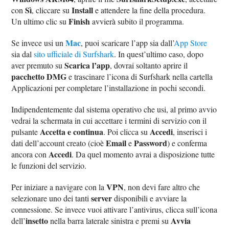
Sì
Install
con
, cliccare su
e attendere la fine della procedura.
Finish
Un ultimo clic su
avvierà subito il programma.
Mac
Se invece usi un
, puoi scaricare l’app sia dall’
App Store
sia dal
sito ufficiale di Surfshark
. In quest’ultimo caso, dopo
Scarica l’app
aver premuto su
, dovrai soltanto aprire il
pacchetto DMG
e trascinare l’icona di Surfshark nella cartella
Applicazioni per completare l’installazione in pochi secondi.
Indipendentemente dal sistema operativo che usi, al primo avvio
vedrai la schermata in cui accettare i termini di servizio con il
Accetta e continua
Accedi
pulsante
. Poi clicca su
, inserisci i
Email
Password
dati dell’account creato (cioè
e
) e conferma
Accedi
ancora con
. Da quel momento avrai a disposizione tutte
le funzioni del servizio.
VPN
Per iniziare a navigare con la
, non devi fare altro che
server
selezionare uno dei tanti
disponibili e avviare la
connessione. Se invece vuoi attivare l’antivirus, clicca sull’icona
insetto
Avvia
dell’
nella barra laterale sinistra e premi su