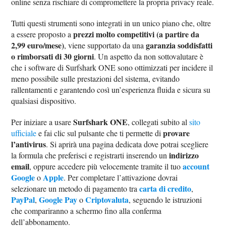
online senza rischiare di compromettere la propria privacy reale.
Tutti questi strumenti sono integrati in un unico piano che, oltre
prezzi molto competitivi (a partire da
a essere proposto a
2,99 euro/mese)
garanzia soddisfatti
, viene supportato da una
o rimborsati di 30 giorni
. Un aspetto da non sottovalutare è
che i software di Surfshark ONE sono ottimizzati per incidere il
meno possibile sulle prestazioni del sistema, evitando
rallentamenti e garantendo così un’esperienza fluida e sicura su
qualsiasi dispositivo.
Surfshark ONE
Per iniziare a usare
, collegati subito al
sito
provare
ufficiale
e fai clic sul pulsante che ti permette di
l’antivirus
. Si aprirà una pagina dedicata dove potrai scegliere
indirizzo
la formula che preferisci e registrarti inserendo un
email
account
, oppure accedere più velocemente tramite il tuo
Google
Apple
o
. Per completare l’attivazione dovrai
carta di credito
selezionare un metodo di pagamento tra
,
PayPal
Google Pay
Criptovaluta
,
o
, seguendo le istruzioni
che compariranno a schermo fino alla conferma
dell’abbonamento.