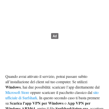
Quando avrai attivato il servizio, potrai passare subito
all’installazione del client sul tuo computer. Se utilizzi
Windows
, hai due possibilità: scaricare l’app direttamente dal
Microsoft Store
oppure scaricare il pacchetto classico dal
sito
ufficiale di Surfshark
. In questo secondo caso ti basta premere
Scarica l’app VPN per Windows
App VPN per
su
o
Windows ARM64
SurfsharkSetup.exe
, aprire il file
, accettare