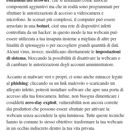
componenti aggiuntivi ma che in realtà sono programmati per
sfruttare le autorizzazioni di accesso a videocamera e
microfono. In scenari più complessi, il computer può essere
botnet
arruolato in una
, cioè una rete di dispositivi infetti
controllata da un hacker: in questo modo la tua webcam può
essere utilizzata a tua insaputa insieme a migliaia di altre per
finalità di spionaggio o per raccogliere grandi quantità di dati.
impostazioni
Alcuni virus, invece, modificano direttamente le
di sistema
, bloccando la possibilità di disattivare la webcam o
di cambiare le autorizzazioni degli account amministratore.
Accanto ai malware veri e propri, ci sono anche minacce legate
phishing
al
: cliccando su un link malevolo o scaricando un
allegato infetto, potresti installare software che apre una porta di
accesso alla tua fotocamera. Infine, non bisogna dimenticare i
zero-day exploit
cosiddetti
, vulnerabilità non ancora corrette
dai produttori che possono essere sfruttate per attivare la
webcam senza accendere la spia luminosa. Tutte queste tecniche
hanno in comune lo stesso obiettivo: trasformare la tua webcam
in un occhio indiscreto dentro la tua vita privata.