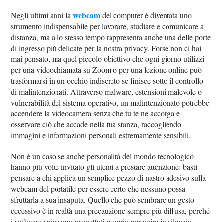
webcam
Negli ultimi anni la
del computer è diventata uno
strumento indispensabile per lavorare, studiare e comunicare a
distanza, ma allo stesso tempo rappresenta anche una delle porte
di ingresso più delicate per la nostra privacy. Forse non ci hai
mai pensato, ma quel piccolo obiettivo che ogni giorno utilizzi
per una videochiamata su Zoom o per una lezione online può
trasformarsi in un occhio indiscreto se finisce sotto il controllo
di malintenzionati. Attraverso malware, estensioni malevole o
vulnerabilità del sistema operativo, un malintenzionato potrebbe
accendere la videocamera senza che tu te ne accorga e
osservare ciò che accade nella tua stanza, raccogliendo
immagini e informazioni personali estremamente sensibili.
Non è un caso se anche personalità del mondo tecnologico
hanno più volte invitato gli utenti a prestare attenzione: basti
pensare a chi applica un semplice pezzo di nastro adesivo sulla
webcam del portatile per essere certo che nessuno possa
sfruttarla a sua insaputa. Quello che può sembrare un gesto
eccessivo è in realtà una precauzione sempre più diffusa, perché
i software spia sono progettati proprio per agire in silenzio,