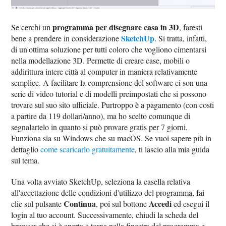
programma per disegnare casa in 3D
Se cerchi un
, faresti
SketchUp
bene a prendere in considerazione
. Si tratta, infatti,
di un'ottima soluzione per tutti coloro che vogliono cimentarsi
nella modellazione 3D. Permette di creare case, mobili o
addirittura intere città al computer in maniera relativamente
semplice. A facilitare la comprensione del software ci son una
serie di video tutorial e di modelli preimpostati che si possono
trovare sul suo sito ufficiale. Purtroppo è a pagamento (con costi
a partire da 119 dollari/anno), ma ho scelto comunque di
segnalartelo in quanto si può provare gratis per 7 giorni.
Funziona sia su Windows che su macOS. Se vuoi sapere più in
dettaglio
come scaricarlo gratuitamente
, ti lascio alla mia guida
sul tema.
Una volta avviato SketchUp, seleziona la casella relativa
all'accettazione delle condizioni d'utilizzo del programma, fai
Continua
Accedi
clic sul pulsante
, poi sul bottone
ed esegui il
login al tuo account. Successivamente, chiudi la scheda del
browser che si è aperta e torna nella finestra del programma e,