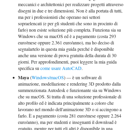
meccanici e architettonici per realizzare progetti attraverso
disegni in due e tre dimensioni. Non è alla portata di tutti,
ma per i professionisti che operano nei settori
sopraelencati (e per gli studenti che sono in procinto di
farlo) non esiste soluzione più completa. Funziona sia su
Windows che su macOS ed è a pagamento (costa 293
euro/mese oppure 2.361 euro/anno), ma ho deciso di
segnalartelo in questa mia guida perché è disponibile
anche una versione di prova gratuita della durata di 30
giorni. Per approfondimenti, puoi leggere la mia guida
specifica su
come usare AutoCAD
.
Maya
(
Windows/macOS
) — è un software di
animazione, modellazione e rendering 3D prodotto dalla
summenzionata Autodesk e funzionante sia su Windows
che su macOS. Si tratta di una soluzione professionale di
alto profilo ed è indicata principalmente a coloro che
lavorano nel mondo dell'animazione 3D o si accingono a
farlo. È a pagamento (costa 281 euro/mese oppure 2.264
euro/anno), ma per studenti e insegnanti il download è
gratuito, mentre per tutti gli altri è disponibile in una