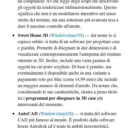
un compilatore 3D che legge degli script che descrivono
gli oggetti da renderizzare tridimensionalmente. Questo
significa che non è un modellatore interattivo nel senso
stretto del termine, ma una soluzione più avanzata tesa a
dare il massimo controllo all'utente.
Sweet Home 3D
(
Windows/macOS
) — dal nome lo si
capisce subito: si tratta di un software per progettare case
e giardini. Permette di disegnare in due dimensioni e di
visualizzare contemporaneamente l'anteprima del risultato
ottenuto in 3D. Inoltre, include una vasta gamma di
oggetti tra cui poter scegliere. Di base è gratuito, ma
eventualmente è disponibile anche in una variante a
pagamento solo per Mac (costa 14,99 euro) che include
un maggior numero di elementi d'arredo. Da notare che,
considerando le sue caratteristiche, rientra a pieno titolo
programmi per disegnare in 3D case
tra i
più
interessanti del momento.
AutoCAD
(
Windows/macOS
) — si tratta del software
CAD più famoso al mondo. È prodotto dalla software
house Autodesk ed è usato in ambiti ingegneristici,