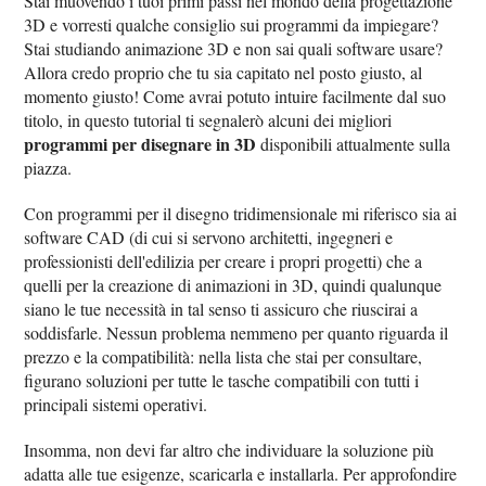
Stai muovendo i tuoi primi passi nel mondo della progettazione
3D e vorresti qualche consiglio sui programmi da impiegare?
Stai studiando animazione 3D e non sai quali software usare?
Allora credo proprio che tu sia capitato nel posto giusto, al
momento giusto! Come avrai potuto intuire facilmente dal suo
titolo, in questo tutorial ti segnalerò alcuni dei migliori
programmi per disegnare in 3D
disponibili attualmente sulla
piazza.
Con programmi per il disegno tridimensionale mi riferisco sia ai
software CAD (di cui si servono architetti, ingegneri e
professionisti dell'edilizia per creare i propri progetti) che a
quelli per la creazione di animazioni in 3D, quindi qualunque
siano le tue necessità in tal senso ti assicuro che riuscirai a
soddisfarle. Nessun problema nemmeno per quanto riguarda il
prezzo e la compatibilità: nella lista che stai per consultare,
figurano soluzioni per tutte le tasche compatibili con tutti i
principali sistemi operativi.
Insomma, non devi far altro che individuare la soluzione più
adatta alle tue esigenze, scaricarla e installarla. Per approfondire