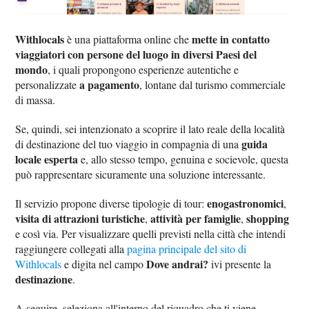
Withlocals
mette in contatto
è una piattaforma online che
viaggiatori con persone del luogo in diversi Paesi del
mondo
, i quali propongono esperienze autentiche e
a pagamento
personalizzate
, lontane dal turismo commerciale
di massa.
Se, quindi, sei intenzionato a scoprire il lato reale della località
guida
di destinazione del tuo viaggio in compagnia di una
locale esperta
e, allo stesso tempo, genuina e socievole, questa
può rappresentare sicuramente una soluzione interessante.
enogastronomici
Il servizio propone diverse tipologie di tour:
,
visita di attrazioni turistiche
attività per famiglie
shopping
,
,
e così via. Per visualizzare quelli previsti nella città che intendi
raggiungere collegati alla
pagina principale del sito di
Dove andrai?
Withlocals
e digita nel campo
ivi presente la
destinazione
.
A seguire, seleziona all'interno del riquadro che ti viene