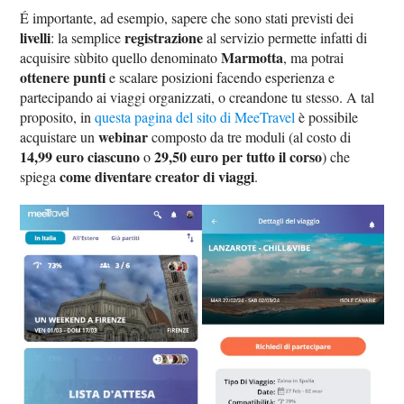
É importante, ad esempio, sapere che sono stati previsti dei
livelli
registrazione
: la semplice
al servizio permette infatti di
Marmotta
acquisire sùbito quello denominato
, ma potrai
ottenere punti
e scalare posizioni facendo esperienza e
partecipando ai viaggi organizzati, o creandone tu stesso. A tal
proposito, in
questa pagina del sito di MeeTravel
è possibile
webinar
acquistare un
composto da tre moduli (al costo di
14,99 euro ciascuno
29,50 euro per tutto il corso
o
) che
come diventare creator di viaggi
spiega
.