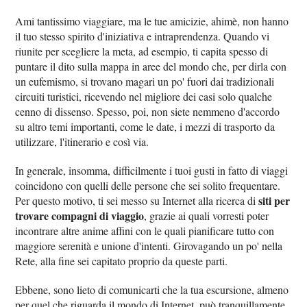
Ami tantissimo viaggiare, ma le tue amicizie, ahimè, non hanno
il tuo stesso spirito d'iniziativa e intraprendenza. Quando vi
riunite per scegliere la meta, ad esempio, ti capita spesso di
puntare il dito sulla mappa in aree del mondo che, per dirla con
un eufemismo, si trovano magari un po' fuori dai tradizionali
circuiti turistici, ricevendo nel migliore dei casi solo qualche
cenno di dissenso. Spesso, poi, non siete nemmeno d'accordo
su altro temi importanti, come le date, i mezzi di trasporto da
utilizzare, l'itinerario e così via.
In generale, insomma, difficilmente i tuoi gusti in fatto di viaggi
coincidono con quelli delle persone che sei solito frequentare.
siti per
Per questo motivo, ti sei messo su Internet alla ricerca di
trovare compagni di viaggio
, grazie ai quali vorresti poter
incontrare altre anime affini con le quali pianificare tutto con
maggiore serenità e unione d'intenti. Girovagando un po' nella
Rete, alla fine sei capitato proprio da queste parti.
Ebbene, sono lieto di comunicarti che la tua escursione, almeno
per quel che riguarda il mondo di Internet, può tranquillamente