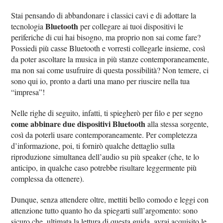
Stai pensando di abbandonare i classici cavi e di adottare la
Bluetooth
tecnologia
per collegare ai tuoi dispositivi le
periferiche di cui hai bisogno, ma proprio non sai come fare?
Possiedi più casse Bluetooth e vorresti collegarle insieme, così
da poter ascoltare la musica in più stanze contemporaneamente,
ma non sai come usufruire di questa possibilità? Non temere, ci
sono qui io, pronto a darti una mano per riuscire nella tua
“impresa”!
Nelle righe di seguito, infatti, ti spiegherò per filo e per segno
come abbinare due dispositivi Bluetooth
alla stessa sorgente,
così da poterli usare contemporaneamente. Per completezza
d’informazione, poi, ti fornirò qualche dettaglio sulla
riproduzione simultanea dell’audio su più speaker (che, te lo
anticipo, in qualche caso potrebbe risultare leggermente più
complessa da ottenere).
Dunque, senza attendere oltre, mettiti bello comodo e leggi con
attenzione tutto quanto ho da spiegarti sull’argomento: sono
sicuro che, ultimata la lettura di questa guida, avrai acquisito le