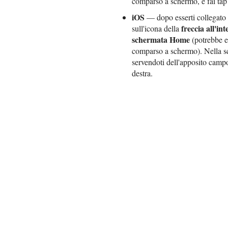
comparso a schermo, e fai tap
iOS
— dopo esserti collegato 
freccia all'in
sull'icona della
schermata Home
(potrebbe es
comparso a schermo). Nella sc
servendoti dell'apposito campo
destra.