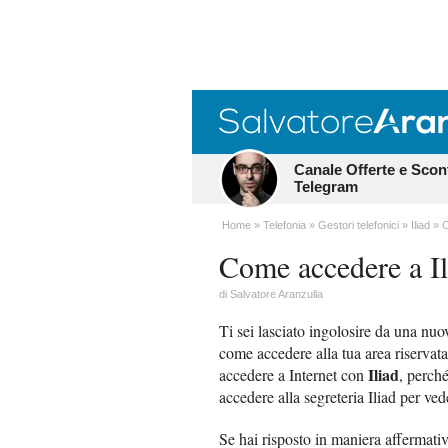
Canale Offerte e Scon
Telegram
Home
Telefonia
Gestori telefonici
Iliad
C
Come accedere a Il
di
Salvatore Aranzulla
Ti sei lasciato ingolosire da una nu
come accedere alla tua area riservata
Iliad
accedere a Internet con
, perch
accedere alla segreteria Iliad per ve
Se hai risposto in maniera affermat