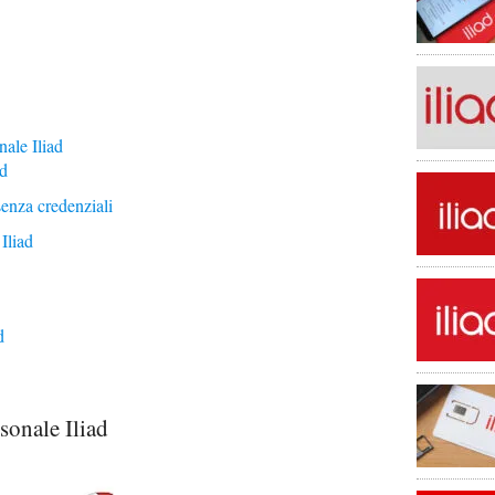
ale Iliad
ad
enza credenziali
Iliad
d
sonale Iliad