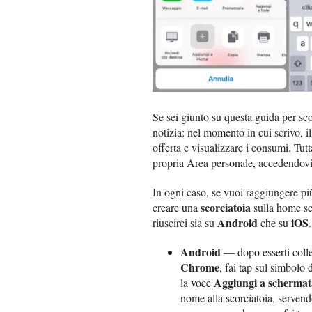
Se sei giunto su questa guida per sc
notizia: nel momento in cui scrivo, i
offerta e visualizzare i consumi. Tutt
propria Area personale, accedendov
In ogni caso, se vuoi raggiungere più
scorciatoia
creare una
sulla home scr
Android
iOS
riuscirci sia su
che su
.
Android
— dopo esserti colle
Chrome
, fai tap sul simbolo 
Aggiungi a scherma
la voce
nome alla scorciatoia, servend