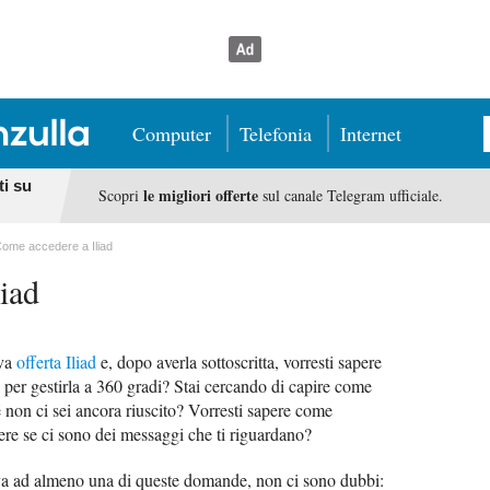
Computer
Telefonia
Internet
ti su
le migliori offerte
Scopri
sul canale Telegram ufficiale.
ome accedere a Iliad
iad
ova
offerta Iliad
e, dopo averla sottoscritta, vorresti sapere
 per gestirla a 360 gradi? Stai cercando di capire come
é non ci sei ancora riuscito? Vorresti sapere come
dere se ci sono dei messaggi che ti riguardano?
iva ad almeno una di queste domande, non ci sono dubbi: