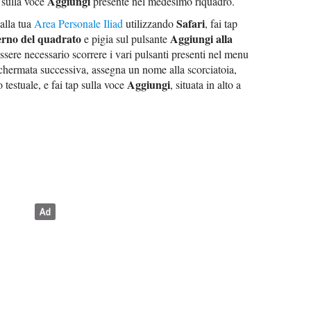
Aggiungi
 sulla voce
presente nel medesimo riquadro.
Safari
alla tua
Area Personale Iliad
utilizzando
, fai tap
terno del quadrato
Aggiungi alla
e pigia sul pulsante
sere necessario scorrere i vari pulsanti presenti nel menu
hermata successiva, assegna un nome alla scorciatoia,
Aggiungi
 testuale, e fai tap sulla voce
, situata in alto a