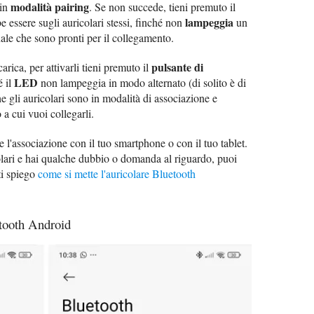
modalità pairing
 in
. Se non succede, tieni premuto il
lampeggia
 essere sugli auricolari stessi, finché non
un
le che sono pronti per il collegamento.
pulsante di
arica, per attivarli tieni premuto il
LED
é il
non lampeggia in modo alternato (di solito è di
e gli auricolari sono in modalità di associazione e
 a cui vuoi collegarli.
e l'associazione con il tuo smartphone o con il tuo tablet.
olari e hai qualche dubbio o domanda al riguardo, puoi
ti spiego
come si mette l'auricolare Bluetooth
etooth Android