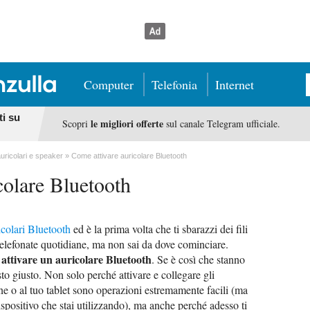
Computer
Telefonia
Internet
ti su
le migliori offerte
Scopri
sul canale Telegram ufficiale.
auricolari e speaker
Come attivare auricolare Bluetooth
colare Bluetooth
icolari Bluetooth
ed è la prima volta che ti sbarazzi dei fili
 telefonate quotidiane, ma non sai da dove cominciare.
attivare un auricolare Bluetooth
. Se è così che stanno
sto giusto. Non solo perché attivare e collegare gli
ne o al tuo tablet sono operazioni estremamente facili (ma
spositivo che stai utilizzando), ma anche perché adesso ti