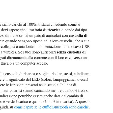
he siano carichi al 100%, ti starai chiedendo come si
metodo di ricarica
 devi sapere che il
dipende dal tipo
custodia di
sso dirti che se hai un paio di auricolari con
nte quando vengono riposti nella loro custodia, che a sua
re collegata a una fonte di alimentazione tramite cavo USB
senza custodia di
ica wireless. Se i tuoi sono auricolari
gati direttamente alla corrente con il loro cavo verso una
ettrica o a un computer acceso.
la custodia di ricarica o sugli auricolari stessi, a indicare
cere il significato del LED (colori, lampeggiamento ecc.)
ere le istruzioni presenti nella scatola. In linea di
i auricolari si stanno caricando mentre quando è fissa o
l'indicazione potrebbe essere anche data dal cambio di
è verde è carico e quando è blu è in ricarica). A questo
 guida su
come capire se le cuffie Bluetooth sono cariche
.