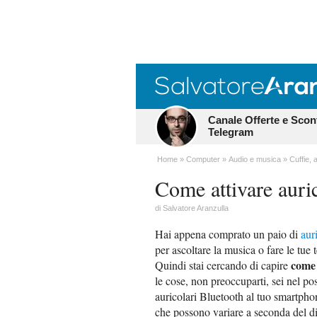
Canale Offerte e Scon
Telegram
Home
Computer
Audio e musica
Cuffie, 
Come attivare auri
di
Salvatore Aranzulla
Hai appena comprato un paio di
aur
per ascoltare la musica o fare le tue
come 
Quindi stai cercando di capire
le cose, non preoccuparti, sei nel po
auricolari Bluetooth al tuo smartpho
che possono variare a seconda del di