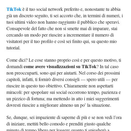
TikTok
è il tuo social network preferito e, nonostante tu abbia
già un discreto seguito, ti sei accorto che, in termini di numeri, i
tuoi ultimi video non hanno raggiunto il pubblico che speravi.
Consapevole del fatto che non si smette mai di imparare, stai
cercando un modo per riuscire a incrementare il numero di
visitatori per il tuo profilo e così sei finito qui, su questo mio
tutorial.
Come dici? Le cose stanno proprio così e per questo motivo, ti
come avere visualizzazioni su TikTok
domandi
? In tal caso
non preoccuparti, sono qui per aiutarti. Nel corso dei prossimi
capitoli, infatti, ti fornirò diversi consigli — spero utili — per
riuscire in questo tuo obiettivo. Chiaramente non aspettarti
miracoli: per spopolare sui social occorrono tempo, pazienza e
un pizzico di fortuna; ma mettendo in atto i miei suggerimenti
dovresti riuscire a migliorare almeno un po’ la situazione.
Se, dunque, sei impaziente di saperne di più e se non vedi l’ora
di iniziare, mettiti bello comodo e prenditi giusto qualche
minuto di tempo libero per leggere quanto ti spiegherò a