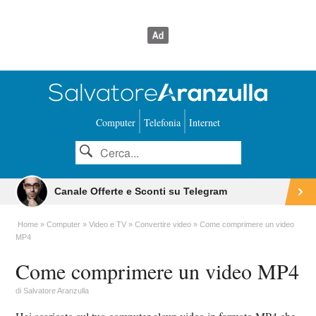
Computer
Telefonia
Internet
Canale Offerte e Sconti su Telegram
Home
Computer
Video e TV
Convertire video
Come comprimere un video
MP4
Come comprimere un video MP4
di
Salvatore Aranzulla