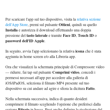
Per scaricare l'app sul tuo dispositivo, visita la
relativa sezione
Ottieni
dell'App Store
, premi sul pulsante
, quindi su quello
Installa
e autorizza il download effettuando una doppia
tasto laterale
Face ID
Touch ID
pressione del
e tramite
,
o
password dell'ID Apple
.
icona
In seguito, avvia l'app selezionano la relativa
che è stata
aggiunta in home screen e/o alla Libreria app.
Ora che visualizzi la schermata principale di Compressore video
Comprimi video
— ridurre, fai tap sul pulsante
, concedi i
permessi necessari all'app per accedere alla galleria di
iOS/iPadOS, seleziona il filmato MP4 presente sul tuo
Fatto
dispositivo su cui andare ad agire e sfiora la dicitura
.
Nella schermata successiva, indica di quanto desideri
comprimere il filmato scegliendo l'opzione che preferisci dalla
Bitrate
sezione
in basso. Puoi anche definire la risoluzione del