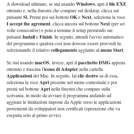
Windows
file EXE
A download ultimato, se stai usando
, apri il
ottenuto e, nella finestra che compare sul desktop, clicca sul
Sì
OK
Next
pulsante
. Premi poi sui bottoni
e
, seleziona la voce
I accept the agrement
Next
, clicca ancora sul bottone
(per sei
volte consecutive) e pota a termine il setup premendo sui
Install
Finish
pulsanti
e
. In seguito, attendi l'avvio automatico
del programma e qualora così non dovesse essere provvedi tu,
collegamento
menu Start
selezionando il relativo
aggiunto al
.
macOS
pacchetto DMG
Se stai usando
, invece, apri il
appena
icona di Adapter
ottenuto e trascina l'
nella cartella
Applicazioni
clic destro
del Mac. In seguito, fai
su di essa,
Apri
seleziona la voce
presente nel menu contestuale e poi
Apri
premi sul bottone
nella finestra che compare sulla
scrivania, in modo da avviare il programma andando ad
aggirare le limitazioni imposte da Apple verso le applicazioni
provenienti da sviluppatori non certificati (operazione che va
eseguita solo al primo avvio).