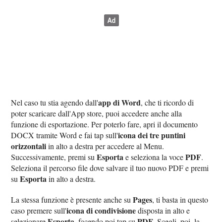
app di Word
Nel caso tu stia agendo dall'
, che ti ricordo di
poter scaricare dall'App store, puoi accedere anche alla
funzione di esportazione. Per poterlo fare, apri il documento
icona dei tre puntini
DOCX tramite Word e fai tap sull'
orizzontali
in alto a destra per accedere al Menu.
Esporta
PDF
Successivamente, premi su
e seleziona la voce
.
Seleziona il percorso file dove salvare il tuo nuovo PDF e premi
Esporta
su
in alto a destra.
Pages
La stessa funzione è presente anche su
, ti basta in questo
icona di condivisione
caso premere sull'
disposta in alto e
Esporta
PDF
selezionare
, facendo poi tap su
. Scegli, poi, la