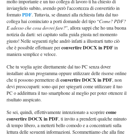
molto importante e un tuo collega di lavoro ti ha chiesto di
inviarglielo subito, avendo però l'accortezza di convertirlo in
PDF
formato
. Tuttavia, se dinanzi alla richiesta fatta dal tuo
collega hai cominciato a porti domande del tipo “
Come? PDF?
E adesso che cosa dovrei fare?
”, allora sappi che ho una buona
notizia da darti: sei capitato sulla guida giusta nel momento
giusto! Nelle seguenti righe andrò infatti a illustrarti tutto ciò
convertire DOCX in PDF
che è possibile effettuare per
in
maniera semplice e veloce.
Che tu voglia agire direttamente dal tuo PC senza dover
installare alcun programma oppure utilizzare delle risorse online
convertire DOCX in PDF
che ti possono permettere di
, non
devi preoccuparti: sono qui per spiegarti come utilizzare il tuo
PC o addirittura il tuo smartphone al meglio per poter ottenere il
risultato auspicato.
come
Se sei, quindi, effettivamente intenzionato a scoprire
convertire DOCX in PDF
, ti invito a prenderti qualche minuto
di tempo libero, a metterti bello comodo e a concentrarti sulla
lettura delle seguenti informazioni. Scommettiamo che alla fine