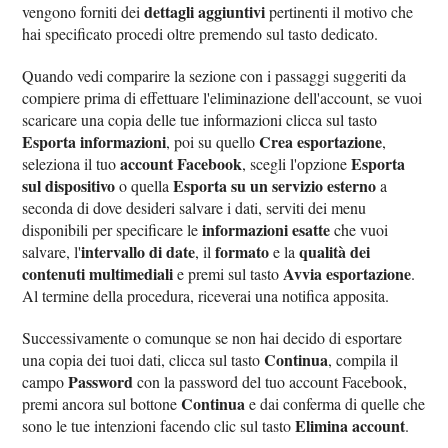
dettagli aggiuntivi
vengono forniti dei
pertinenti il motivo che
hai specificato procedi oltre premendo sul tasto dedicato.
Quando vedi comparire la sezione con i passaggi suggeriti da
compiere prima di effettuare l'eliminazione dell'account, se vuoi
scaricare una copia delle tue informazioni clicca sul tasto
Esporta informazioni
Crea esportazione
, poi su quello
,
account Facebook
Esporta
seleziona il tuo
, scegli l'opzione
sul dispositivo
Esporta su un servizio esterno
o quella
a
seconda di dove desideri salvare i dati, serviti dei menu
informazioni esatte
disponibili per specificare le
che vuoi
intervallo di date
formato
qualità dei
salvare, l'
, il
e la
contenuti multimediali
Avvia esportazione
e premi sul tasto
.
Al termine della procedura, riceverai una notifica apposita.
Successivamente o comunque se non hai decido di esportare
Continua
una copia dei tuoi dati, clicca sul tasto
, compila il
Password
campo
con la password del tuo account Facebook,
Continua
premi ancora sul bottone
e dai conferma di quelle che
Elimina account
sono le tue intenzioni facendo clic sul tasto
.