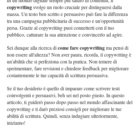
In un mondo digitale sempre più saturo di contenuti, il
copywriting
svolge un ruolo cruciale per distinguersi dalla
massa. Un testo ben scritto e persuasivo può fare la differenza
tra una campagna pubblicitaria di successo e un'opportunità
persa. Grazie al copywriting puoi connetterti con il tuo
pubblico, catturare la sua attenzione e convincerlo ad agire.
come fare copywriting
Sei dunque alla ricerca di
ma pensi di
non essere all'altezza? Non aver paura, ricorda, il copywriting è
un'abilità che si perfeziona con la pratica. Non temere di
sperimentare, fare revisioni e chiedere feedback per migliorare
costantemente le tue capacità di scrittura persuasiva.
Se il tuo desiderio è quello di imparare come scrivere testi
coinvolgenti e persuasivi, beh sei nel posto giusto. In questo
articolo, ti guiderò passo dopo passo nel mondo affascinante del
copywriting e ti darò preziosi consigli per migliorare le tue
abilità di scrittura. Quindi, senza indugiare ulteriormente,
iniziamo!