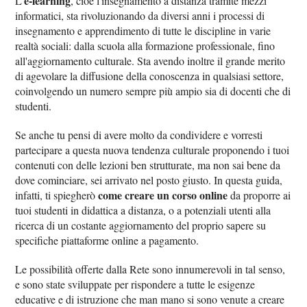
e-learning
L'
, cioè l'insegnamento a distanza tramite mezzi
informatici, sta rivoluzionando da diversi anni i processi di
insegnamento e apprendimento di tutte le discipline in varie
realtà sociali: dalla scuola alla formazione professionale, fino
all'aggiornamento culturale. Sta avendo inoltre il grande merito
di agevolare la diffusione della conoscenza in qualsiasi settore,
coinvolgendo un numero sempre più ampio sia di docenti che di
studenti.
Se anche tu pensi di avere molto da condividere e vorresti
partecipare a questa nuova tendenza culturale proponendo i tuoi
contenuti con delle lezioni ben strutturate, ma non sai bene da
dove cominciare, sei arrivato nel posto giusto. In questa guida,
come creare un corso online
infatti, ti spiegherò
da proporre ai
tuoi studenti in didattica a distanza, o a potenziali utenti alla
ricerca di un costante aggiornamento del proprio sapere su
specifiche piattaforme online a pagamento.
Le possibilità offerte dalla Rete sono innumerevoli in tal senso,
e sono state sviluppate per rispondere a tutte le esigenze
educative e di istruzione che man mano si sono venute a creare