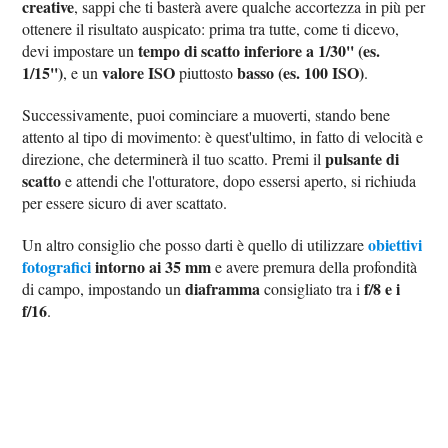
creative
, sappi che ti basterà avere qualche accortezza in più per
ottenere il risultato auspicato: prima tra tutte, come ti dicevo,
tempo di scatto inferiore a 1/30'' (es.
devi impostare un
1/15'')
valore ISO
basso (es. 100 ISO)
, e un
piuttosto
.
Successivamente, puoi cominciare a muoverti, stando bene
attento al tipo di movimento: è quest'ultimo, in fatto di velocità e
pulsante di
direzione, che determinerà il tuo scatto. Premi il
scatto
e attendi che l'otturatore, dopo essersi aperto, si richiuda
per essere sicuro di aver scattato.
obiettivi
Un altro consiglio che posso darti è quello di utilizzare
fotografici
intorno ai 35 mm
e avere premura della profondità
diaframma
f/8 e i
di campo, impostando un
consigliato tra i
f/16
.