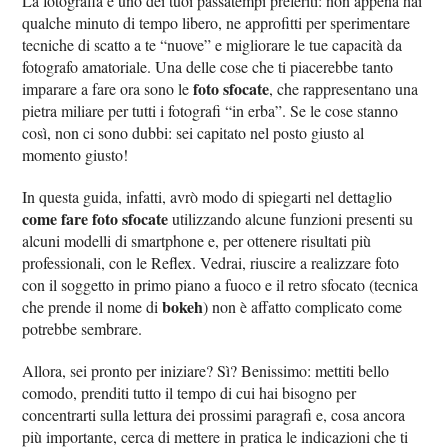
La fotografia è uno dei tuoi passatempi preferiti: non appena hai
qualche minuto di tempo libero, ne approfitti per sperimentare
tecniche di scatto a te “nuove” e migliorare le tue capacità da
fotografo amatoriale. Una delle cose che ti piacerebbe tanto
foto sfocate
imparare a fare ora sono le
, che rappresentano una
pietra miliare per tutti i fotografi “in erba”. Se le cose stanno
così, non ci sono dubbi: sei capitato nel posto giusto al
momento giusto!
In questa guida, infatti, avrò modo di spiegarti nel dettaglio
come fare foto sfocate
utilizzando alcune funzioni presenti su
alcuni modelli di smartphone e, per ottenere risultati più
professionali, con le Reflex. Vedrai, riuscire a realizzare foto
con il soggetto in primo piano a fuoco e il retro sfocato (tecnica
bokeh
che prende il nome di
) non è affatto complicato come
potrebbe sembrare.
Allora, sei pronto per iniziare? Sì? Benissimo: mettiti bello
comodo, prenditi tutto il tempo di cui hai bisogno per
concentrarti sulla lettura dei prossimi paragrafi e, cosa ancora
più importante, cerca di mettere in pratica le indicazioni che ti