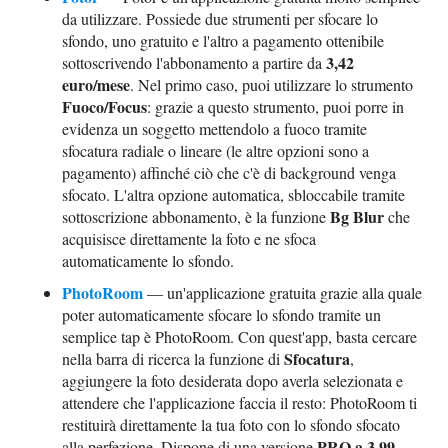
da utilizzare. Possiede due strumenti per sfocare lo
sfondo, uno gratuito e l'altro a pagamento ottenibile
3,42
sottoscrivendo l'abbonamento a partire da
euro/mese
. Nel primo caso, puoi utilizzare lo strumento
Fuoco/Focus
: grazie a questo strumento, puoi porre in
evidenza un soggetto mettendolo a fuoco tramite
sfocatura radiale o lineare (le altre opzioni sono a
pagamento) affinché ciò che c'è di background venga
sfocato. L'altra opzione automatica, sbloccabile tramite
Bg Blur
sottoscrizione abbonamento, è la funzione
che
acquisisce direttamente la foto e ne sfoca
automaticamente lo sfondo.
PhotoRoom
— un'applicazione gratuita grazie alla quale
poter automaticamente sfocare lo sfondo tramite un
semplice tap è PhotoRoom. Con quest'app, basta cercare
Sfocatura
nella barra di ricerca la funzione di
,
aggiungere la foto desiderata dopo averla selezionata e
attendere che l'applicazione faccia il resto: PhotoRoom ti
restituirà direttamente la tua foto con lo sfondo sfocato
PRO a 3,99
alla perfezione. Dispone di una versione