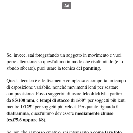
Se, invece, stai fotografando un soggetto in movimento e vuoi
porre attenzione su quest'ultimo in modo che risulti nitido (e lo
panning
sfondo sfocato), puoi usare la tecnica del
.
Questa tecnica è effettivamente complessa e comporta un tempo
di esposizione variabile, nonché movimenti lenti per scattare
teleobiettivi
con precisione. Posso suggerirti di usare
a partire
85/100 mm
tempi di stacco di 1/60''
da
, e
per soggetti più lenti
1/125''
mentre
per soggetti più veloci. Per quanto riguarda il
diaframma
mediamente chiuso
, quest'ultimo dev'essere
(es.f/5.6 oppure f/8)
.
come fare foto
Se, più che al mosso creativo, sei interessato a