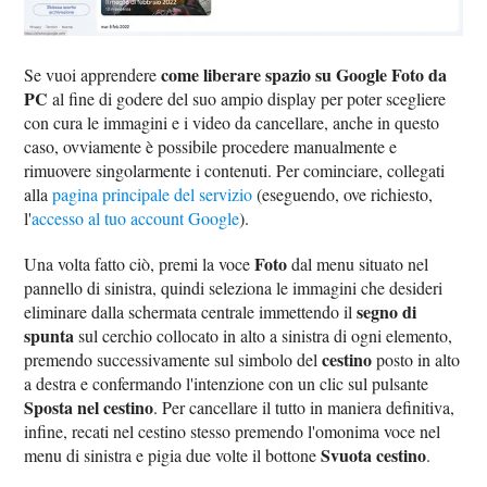
come liberare spazio su Google Foto da
Se vuoi apprendere
PC
al fine di godere del suo ampio display per poter scegliere
con cura le immagini e i video da cancellare, anche in questo
caso, ovviamente è possibile procedere manualmente e
rimuovere singolarmente i contenuti. Per cominciare, collegati
alla
pagina principale del servizio
(eseguendo, ove richiesto,
l'
accesso al tuo account Google
).
Foto
Una volta fatto ciò, premi la voce
dal menu situato nel
pannello di sinistra, quindi seleziona le immagini che desideri
segno di
eliminare dalla schermata centrale immettendo il
spunta
sul cerchio collocato in alto a sinistra di ogni elemento,
cestino
premendo successivamente sul simbolo del
posto in alto
a destra e confermando l'intenzione con un clic sul pulsante
Sposta nel cestino
. Per cancellare il tutto in maniera definitiva,
infine, recati nel cestino stesso premendo l'omonima voce nel
Svuota cestino
menu di sinistra e pigia due volte il bottone
.