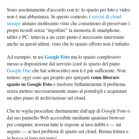
Sono assolutamente d'accordo con te: lo spazio per foto e video
non è mai abbastanza. In questo contesto, i
servizi di cloud
storage
aiutano moltissimo visto che consentono di preservare i
propri ricordi senza “ingolfare” la memoria di smartphone,
tablet e PC; tuttavia a un certo punto è necessario intervenire
anche su questi ultimi, visto che lo spazio offerto non è infinito.
Google Foto
Ad esempio, tu usi
ma lo spazio complessivo
messo a disposizione dal servizio (cioè lo spazio del piano
Google One
che hai sottoscritto) non ti è più sufficiente. Non
come liberare
temere: oggi sono qui proprio per spiegarti
spazio su Google Foto
e risolvere brillantemente il problema
senza mettere necessariamente mano al portafogli e acquistare
un altro piano di archiviazione sul cloud.
Che tu voglia procedure direttamente dall'app di Google Foto o
dal suo pannello Web accessibile mediante qualsiasi browser
per computer, troverai tutte le risposte ai tuoi dubbi e — mi
auguro — ai tuoi problemi di spazio sul cloud. Buona lettura e
in bocca al lupo per tutto!