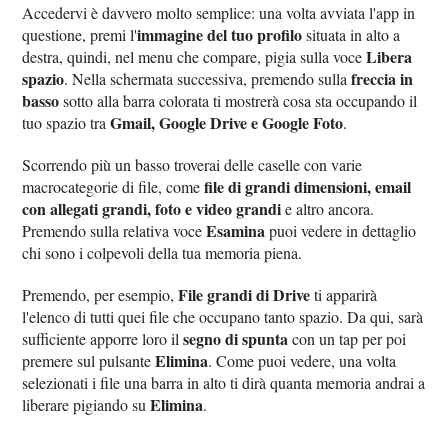
Accedervi è davvero molto semplice: una volta avviata l'app in
immagine del tuo profilo
questione, premi l'
situata in alto a
Libera
destra, quindi, nel menu che compare, pigia sulla voce
spazio
freccia in
. Nella schermata successiva, premendo sulla
basso
sotto alla barra colorata ti mostrerà cosa sta occupando il
Gmail, Google Drive e Google Foto
tuo spazio tra
.
Scorrendo più un basso troverai delle caselle con varie
file di grandi dimensioni, email
macrocategorie di file, come
con allegati grandi, foto e video grandi
e altro ancora.
Esamina
Premendo sulla relativa voce
puoi vedere in dettaglio
chi sono i colpevoli della tua memoria piena.
File grandi di Drive
Premendo, per esempio,
ti apparirà
l'elenco di tutti quei file che occupano tanto spazio. Da qui, sarà
segno di spunta
sufficiente apporre loro il
con un tap per poi
Elimina
premere sul pulsante
. Come puoi vedere, una volta
selezionati i file una barra in alto ti dirà quanta memoria andrai a
Elimina
liberare pigiando su
.