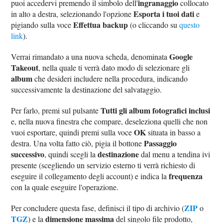
ingranaggio
puoi accedervi premendo il simbolo dell'
collocato
Esporta i tuoi dati
in alto a destra, selezionando l'opzione
e
Effettua backup
pigiando sulla voce
(o cliccando su
questo
link
).
Google
Verrai rimandato a una nuova scheda, denominata
Takeout
, nella quale ti verrà dato modo di selezionare gli
album
che desideri includere nella procedura, indicando
successivamente la destinazione del salvataggio.
Tutti gli album fotografici inclusi
Per farlo, premi sul pulsante
e, nella nuova finestra che compare, deseleziona quelli che non
OK
vuoi esportare, quindi premi sulla voce
situata in basso a
Passaggio
destra. Una volta fatto ciò, pigia il bottone
successivo
destinazione
, quindi scegli la
dal menu a tendina ivi
presente (scegliendo un servizio esterno ti verrà richiesto di
frequenza
eseguire il collegamento degli account) e indica la
con la quale eseguire l'operazione.
ZIP
Per concludere questa fase, definisci il tipo di archivio (
o
TGZ
dimensione massima
) e la
del singolo file prodotto,