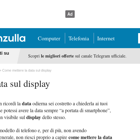
Computer
Telefonia
Internet
ti su
le migliori offerte
Scopri
sul canale Telegram ufficiale.
Come mettere la data sul display
ta sul display
data
n ricordi la
odierna sei costretto a chiederla ai tuoi
e potessi avere la data sempre “a portata di smartphone”,
display
n visibile sul
dello stesso.
odello di telefono e, per di più, non avendo
come mettere la data
enerale, non riesci proprio a capire