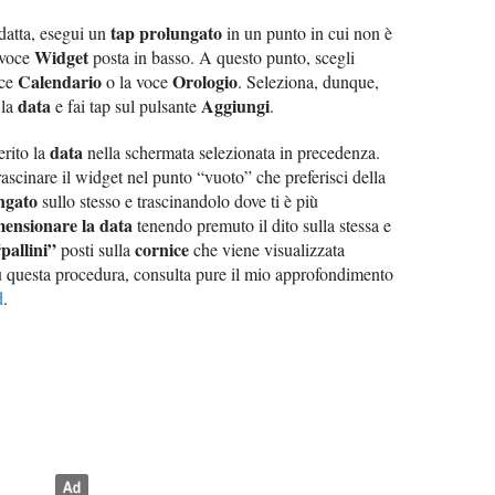
tap prolungato
datta, esegui un
in un punto in cui non è
Widget
 voce
posta in basso. A questo punto, scegli
Calendario
Orologio
oce
o la voce
. Seleziona, dunque,
data
Aggiungi
 la
e fai tap sul pulsante
.
data
erito la
nella schermata selezionata in precedenza.
ascinare il widget nel punto “vuoto” che preferisci della
ngato
sullo stesso e trascinandolo dove ti è più
mensionare la data
tenendo premuto il dito sulla stessa e
pallini”
cornice
posti sulla
che viene visualizzata
 su questa procedura, consulta pure il mio approfondimento
d
.