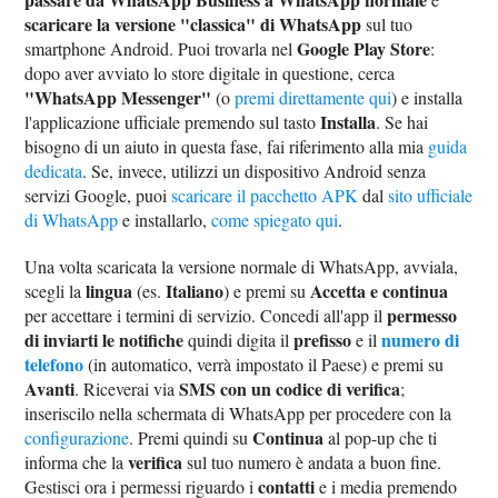
scaricare la versione "classica" di WhatsApp
sul tuo
Google Play Store
smartphone Android. Puoi trovarla nel
:
dopo aver avviato lo store digitale in questione, cerca
"WhatsApp Messenger"
(o
premi direttamente qui
) e installa
Installa
l'applicazione ufficiale premendo sul tasto
. Se hai
bisogno di un aiuto in questa fase, fai riferimento alla mia
guida
dedicata
. Se, invece, utilizzi un dispositivo Android senza
servizi Google, puoi
scaricare il pacchetto APK
dal
sito ufficiale
di WhatsApp
e installarlo,
come spiegato qui
.
Una volta scaricata la versione normale di WhatsApp, avviala,
lingua
Italiano
Accetta e continua
scegli la
(es.
) e premi su
permesso
per accettare i termini di servizio. Concedi all'app il
di inviarti le notifiche
prefisso
numero di
quindi digita il
e il
telefono
(in automatico, verrà impostato il Paese) e premi su
Avanti
SMS con un codice di verifica
. Riceverai via
;
inseriscilo nella schermata di WhatsApp per procedere con la
Continua
configurazione
. Premi quindi su
al pop-up che ti
verifica
informa che la
sul tuo numero è andata a buon fine.
contatti
Gestisci ora i permessi riguardo i
e i media premendo