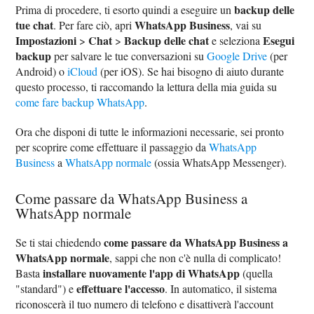
backup delle
Prima di procedere, ti esorto quindi a eseguire un
tue chat
WhatsApp Business
. Per fare ciò, apri
, vai su
Impostazioni
Chat
Backup delle chat
Esegui
>
>
e seleziona
backup
per salvare le tue conversazioni su
Google Drive
(per
Android) o
iCloud
(per iOS). Se hai bisogno di aiuto durante
questo processo, ti raccomando la lettura della mia guida su
come fare backup WhatsApp
.
Ora che disponi di tutte le informazioni necessarie, sei pronto
per scoprire come effettuare il passaggio da
WhatsApp
Business
a
WhatsApp normale
(ossia WhatsApp Messenger).
Come passare da WhatsApp Business a
WhatsApp normale
come passare da WhatsApp Business a
Se ti stai chiedendo
WhatsApp normale
, sappi che non c'è nulla di complicato!
installare nuovamente l'app di WhatsApp
Basta
(quella
effettuare l'accesso
"standard") e
. In automatico, il sistema
riconoscerà il tuo numero di telefono e disattiverà l'account