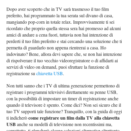
Dopo aver scoperto che in TV sarà trasmesso il tuo film
preferito, hai programmato la tua serata sul divano di casa,
mangiando pop-corn in totale relax. Improvvisamente ti sei
ricordato che proprio quella stessa sera hai promesso ad alcuni
amici di andare a cena fuori, tuttavia non hai intenzione di
perderti il tuo film preferito e stai cercando una soluzione che ti
permetta di guardarlo non appena rientrerai a casa. Ho
indovinato? Bene, allora devi sapere che, se non hai intenzione
di rispolverare il tuo vecchio videoregistratore o di affidarti ai
servizi di video on demand, puoi sfruttare la funzione di
registrazione su
chiavetta USB
.
Non tutti sanno che i TV di ultima generazione permettono di
registrare i programmi televisivi direttamente su penne USB,
con la possibilità di impostare un timer di registrazione anche
quando il televisore è spento. Come dici? Non sei sicuro che il
tuo TV supporti tale funzione? Tranquillo, con la guida di oggi
come registrare un film dalla TV alla chiavetta
ti indicherò
USB
anche su modelli di televisione non recentissimi ma,
soprattutto, ti elencherò alcune soluzioni alternative altrettanto