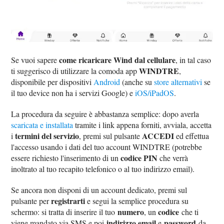
come ricaricare Wind dal cellulare
Se vuoi sapere
, in tal caso
WINDTRE
ti suggerisco di utilizzare la comoda app
,
disponibile per dispositivi
Android
(anche su
store alternativi
se
il tuo device non ha i servizi Google) e
iOS/iPadOS
.
La procedura da seguire è abbastanza semplice: dopo averla
scaricata e installata
tramite i link appena forniti, avviala, accetta
termini del servizio
ACCEDI
i
, premi sul pulsante
ed effettua
l'accesso usando i dati del tuo account WINDTRE (potrebbe
codice PIN
essere richiesto l'inserimento di un
che verrà
inoltrato al tuo recapito telefonico o al tuo indirizzo email).
Se ancora non disponi di un account dedicato, premi sul
registrarti
pulsante per
e segui la semplice procedura su
numero
codice
schermo: si tratta di inserire il tuo
, un
che ti
indirizzo email
password
viene mandato via SMS e poi
e
da