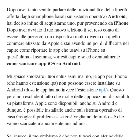
Dopo aver tanto sentito parlare delle funzionalità e della libertà
Android
offerta dagli smartphone basati sul sistema operativo
,
iPhone
hai deciso infine di acquistarne uno, pur provenendo da
.
Dopo aver avviato il tuo nuovo telefono ti sei reso conto di
essere alle prese con un dispositivo molto diverso da quello
commercializzato da Apple e stai avendo un po’ di difficoltà nel
capire come riportare le app che usavi su iPhone su
quest’ultimo. Insomma, vorresti capire se ed eventualmente
come scaricare app iOS su Android
.
Mi spiace smorzare i tuoi entusiasmi ma, no, le app per iPhone
(che hanno estensione ipa) non possono essere installate su
Android (dove le app hanno invece l’estensione
apk
). Questo
però non esclude il fatto che molte delle applicazioni disponibili
su piattaforma Apple sono disponibili anche su Android e,
dunque, è possibile installarle anche sul sistema operativo di
casa Google: il problema – se così vogliamo definirlo – è che
vanno scaricate manualmente una ad una.
Se, invece, il tuo problema è che non ti trovi con alcune delle