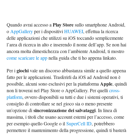
Play Store
Quando avrai accesso a
sullo smartphone Android,
o
AppGallery
per i dispositivi
HUAWEI
, effettua la ricerca
delle applicazioni che utilizzi su iOS toccando semplicemente
l’area di ricerca in alto e inserendo il nome dell’app. Se non hai
ancora molta dimestichezza con l’ambiente Android, ti mostro
come scaricare le app
nella guida che ti ho appena linkato.
giochi
Per i
vale un discorso abbastanza simile a quello appena
fatto per le applicazioni. Trasferirli da iOS ad Android non è
Apple
possibile, alcuni sono esclusivi per la piattaforma
, quindi
non li troverai nel Play Store o AppGallery. Per quelli
cross-
platform
, ovvero disponibili su tutti e due i sistemi operativi, ti
consiglio di controllare se nel gioco sia o meno presente
sincronizzazione dei salvataggi
un’opzione di
. In linea di
massima, i titoli che usano account esterni per l’accesso, come
per esempio quello Google o il
SuperCell ID
, potrebbero
permettere il mantenimento della progressione, quindi ti basterà