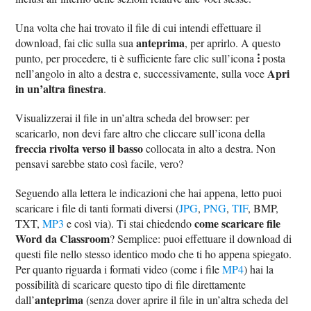
Una volta che hai trovato il file di cui intendi effettuare il
anteprima
download, fai clic sulla sua
, per aprirlo. A questo
⁝
punto, per procedere, ti è sufficiente fare clic sull’icona
posta
Apri
nell’angolo in alto a destra e, successivamente, sulla voce
in un’altra finestra
.
Visualizzerai il file in un’altra scheda del browser: per
scaricarlo, non devi fare altro che cliccare sull’icona della
freccia rivolta verso il basso
collocata in alto a destra. Non
pensavi sarebbe stato così facile, vero?
Seguendo alla lettera le indicazioni che hai appena, letto puoi
scaricare i file di tanti formati diversi (
JPG
,
PNG
,
TIF
, BMP,
come scaricare file
TXT,
MP3
e così via). Ti stai chiedendo
Word da Classroom
? Semplice: puoi effettuare il download di
questi file nello stesso identico modo che ti ho appena spiegato.
Per quanto riguarda i formati video (come i file
MP4
) hai la
possibilità di scaricare questo tipo di file direttamente
anteprima
dall’
(senza dover aprire il file in un’altra scheda del