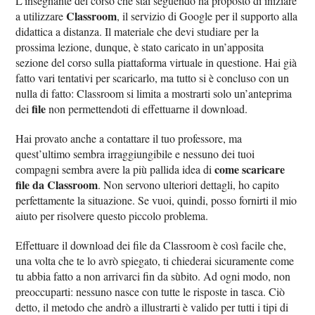
L’insegnante del corso che stai seguendo ha proposto di iniziare
Classroom
a utilizzare
, il servizio di Google per il supporto alla
didattica a distanza. Il materiale che devi studiare per la
prossima lezione, dunque, è stato caricato in un’apposita
sezione del corso sulla piattaforma virtuale in questione. Hai già
fatto vari tentativi per scaricarlo, ma tutto si è concluso con un
nulla di fatto: Classroom si limita a mostrarti solo un’anteprima
file
dei
non permettendoti di effettuarne il download.
Hai provato anche a contattare il tuo professore, ma
quest’ultimo sembra irraggiungibile e nessuno dei tuoi
come scaricare
compagni sembra avere la più pallida idea di
file da Classroom
. Non servono ulteriori dettagli, ho capito
perfettamente la situazione. Se vuoi, quindi, posso fornirti il mio
aiuto per risolvere questo piccolo problema.
Effettuare il download dei file da Classroom è così facile che,
una volta che te lo avrò spiegato, ti chiederai sicuramente come
tu abbia fatto a non arrivarci fin da sùbito. Ad ogni modo, non
preoccuparti: nessuno nasce con tutte le risposte in tasca. Ciò
detto, il metodo che andrò a illustrarti è valido per tutti i tipi di