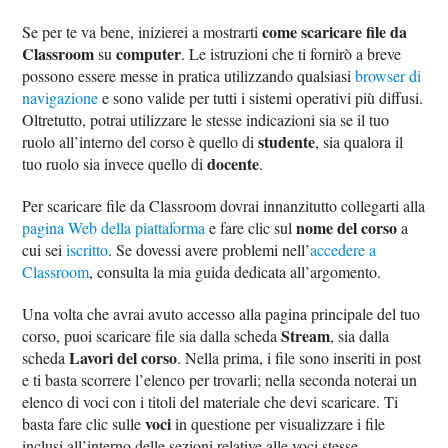
come scaricare file da
Se per te va bene, inizierei a mostrarti
Classroom
computer
su
. Le istruzioni che ti fornirò a breve
possono essere messe in pratica utilizzando qualsiasi
browser di
navigazione
e sono valide per tutti i sistemi operativi più diffusi.
Oltretutto, potrai utilizzare le stesse indicazioni sia se il tuo
studente
ruolo all’interno del corso è quello di
, sia qualora il
docente
tuo ruolo sia invece quello di
.
Per scaricare file da Classroom dovrai innanzitutto collegarti alla
nome del corso
pagina Web della piattaforma
e fare clic sul
a
cui sei
iscritto
. Se dovessi avere problemi nell’
accedere a
Classroom
, consulta la mia guida dedicata all’argomento.
Una volta che avrai avuto accesso alla pagina principale del tuo
Stream
corso, puoi scaricare file sia dalla scheda
, sia dalla
Lavori del corso
scheda
. Nella prima, i file sono inseriti in post
e ti basta scorrere l’elenco per trovarli; nella seconda noterai un
elenco di voci con i titoli del materiale che devi scaricare. Ti
voci
basta fare clic sulle
in questione per visualizzare i file
inclusi all’interno delle sezioni relative alle voci stesse.