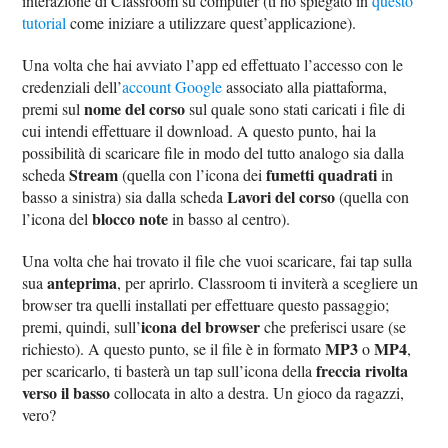
interazione di Classroom su computer (ti ho spiegato in
questo
tutorial
come iniziare a utilizzare quest’applicazione).
Una volta che hai avviato l’app ed effettuato l’accesso con le
credenziali dell’
account Google
associato alla piattaforma,
nome del corso
premi sul
sul quale sono stati caricati i file di
cui intendi effettuare il download. A questo punto, hai la
possibilità di scaricare file in modo del tutto analogo sia dalla
Stream
fumetti quadrati
scheda
(quella con l’icona dei
in
Lavori del corso
basso a sinistra) sia dalla scheda
(quella con
blocco note
l’icona del
in basso al centro).
Una volta che hai trovato il file che vuoi scaricare, fai tap sulla
anteprima
sua
, per aprirlo. Classroom ti inviterà a scegliere un
browser tra quelli installati per effettuare questo passaggio;
icona del browser
premi, quindi, sull’
che preferisci usare (se
MP3
MP4
richiesto). A questo punto, se il file è in formato
o
,
freccia rivolta
per scaricarlo, ti basterà un tap sull’icona della
verso il basso
collocata in alto a destra. Un gioco da ragazzi,
vero?