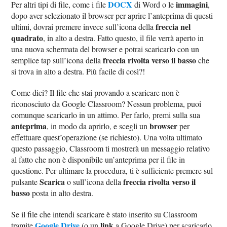
DOCX
immagini
Per altri tipi di file, come i file
di Word o le
,
dopo aver selezionato il browser per aprire l’anteprima di questi
freccia nel
ultimi, dovrai premere invece sull’icona della
quadrato
, in alto a destra. Fatto questo, il file verrà aperto in
una nuova schermata del browser e potrai scaricarlo con un
freccia rivolta verso il basso
semplice tap sull’icona della
che
si trova in alto a destra. Più facile di così?!
Come dici? Il file che stai provando a scaricare non è
riconosciuto da Google Classroom? Nessun problema, puoi
comunque scaricarlo in un attimo. Per farlo, premi sulla sua
anteprima
browser
, in modo da aprirlo, e scegli un
per
effettuare quest’operazione (se richiesto). Una volta ultimato
questo passaggio, Classroom ti mostrerà un messaggio relativo
al fatto che non è disponibile un’anteprima per il file in
questione. Per ultimare la procedura, ti è sufficiente premere sul
Scarica
freccia rivolta verso il
pulsante
o sull’icona della
basso
posta in alto destra.
Se il file che intendi scaricare è stato inserito su Classroom
Google Drive
link
tramite
(o un
a Google Drive) per scaricarlo