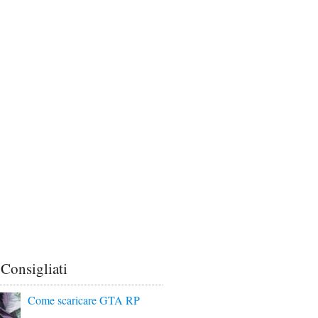
 Consigliati
Come scaricare GTA RP