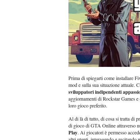
Prima di spiegarti come installare F
mod e sulla sua situazione attuale
sviluppatori indipendenti appass
aggiornamenti di Rockstar Games e de
loro gioco preferito.
Al di là di tutto, di cosa si tratta 
di gioco di GTA Online attraverso nu
Play
. Ai giocatori è permesso accede
altri utenti, interagendo e recitando 