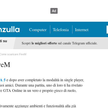
Computer
Telefonia
Internet
ti su
le migliori offerte
Scopri
sul canale Telegram ufficiale.
Come scaricare FiveM
iveM
A 5
e dopo aver completato la modalità in single player,
uoi amici. Durante una partita, uno di loro ti ha rivelato
re GTA Online in un vero e proprio gioco di ruolo,
ttivamente aggiunge ambienti e funzionalità alla già