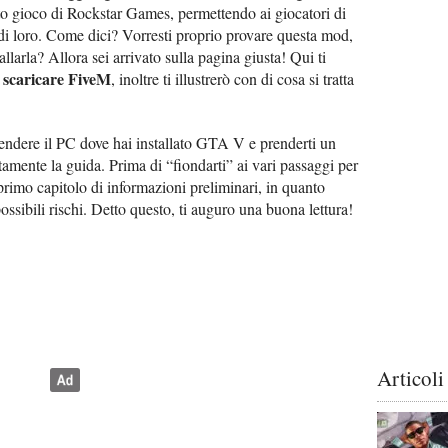
to gioco di Rockstar Games, permettendo ai giocatori di
a di loro. Come dici? Vorresti proprio provare questa mod,
llarla? Allora sei arrivato sulla pagina giusta! Qui ti
 scaricare FiveM
, inoltre ti illustrerò con di cosa si tratta
cendere il PC dove hai installato GTA V e prenderti un
tamente la guida. Prima di “fiondarti” ai vari passaggi per
 primo capitolo di informazioni preliminari, in quanto
ssibili rischi. Detto questo, ti auguro una buona lettura!
Articoli