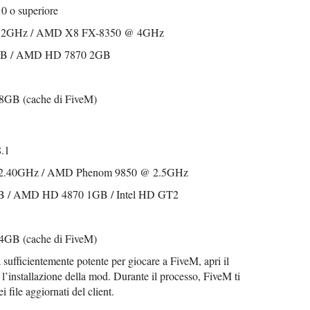
0 o superiore
@ 3.2GHz / AMD X8 FX-8350 @ 4GHz
B / AMD HD 7870 2GB
 8GB (cache di FiveM)
8.1
@ 2.40GHz / AMD Phenom 9850 @ 2.5GHz
 / AMD HD 4870 1GB / Intel HD GT2
 4GB (cache di FiveM)
a sufficientemente potente per giocare a FiveM, apri il
l’installazione della mod. Durante il processo, FiveM ti
 file aggiornati del client.