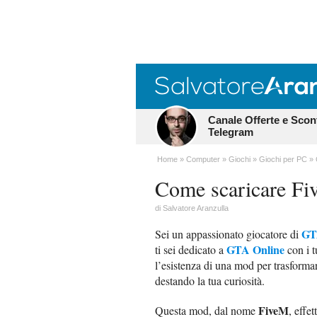
Canale Offerte e Scon
Telegram
Home
Computer
Giochi
Giochi per PC
Come scaricare F
di
Salvatore Aranzulla
GT
Sei un appassionato giocatore di
GTA Online
ti sei dedicato a
con i t
l’esistenza di una mod per trasforma
destando la tua curiosità.
FiveM
Questa mod, dal nome
, effe