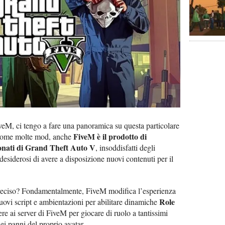
iveM, ci tengo a fare una panoramica su questa particolare
FiveM è il prodotto di
. Come molte mod, anche
ionati di Grand Theft Auto V
, insoddisfatti degli
siderosi di avere a disposizione nuovi contenuti per il
di preciso? Fondamentalmente, FiveM modifica l’esperienza
Role
ovi script e ambientazioni per abilitare dinamiche
re ai server di FiveM per giocare di ruolo a tantissimi
nei panni del proprio avatar.