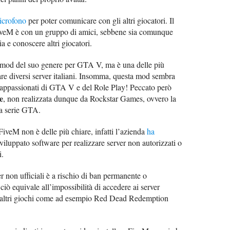
microfono
per poter comunicare con gli altri giocatori. Il
FiveM è con un gruppo di amici, sebbene sia comunque
ia e conoscere altri giocatori.
 mod del suo genere per GTA V, ma è una delle più
vare diversi server italiani. Insomma, questa mod sembra
 appassionati di GTA V e del Role Play! Peccato però
e
, non realizzata dunque da Rockstar Games, ovvero la
lla serie GTA.
iveM non è delle più chiare, infatti l’azienda
ha
viluppato software per realizzare server non autorizzati o
i.
ver non ufficiali è a rischio di ban permanente o
ciò equivale all’impossibilità di accedere ai server
di altri giochi come ad esempio Red Dead Redemption