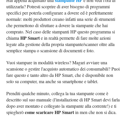
stampante HP
Hai appena acquistato una
e non vedi l'ora di
utilizzarla? Potresti scoprire di aver bisogno di programmi
specifici per poterla configurare a dovere ed è perfettamente
normale: molti produttori creano infatti una serie di strumenti
che permettono di sfruttare a dovere la stampante che hai
comprato. Nel caso delle stampanti HP questo programma si
HP Smart
chiama
e in realtà permette di fare molte azioni
legate alla gestione della propria stampante/scanner oltre alla
semplice stampa o scansione di documenti e foto.
Vuoi stampare in modalità wireless? Magari avviare una
scansione o gestire l'acquisto automatico dei consumabili? Puoi
fare questo e tanto altro da HP Smart, che è disponibile non
solo su computer, ma anche su smartphone e tablet.
Prenditi qualche minuto, collega la tua stampante come è
descritto sul suo manuale (l'installazione di HP Smart devi farla
dopo aver montato e collegato la stampante alla corrente!) e ti
come scaricare HP Smart
spiegherò
in men che non si dica.