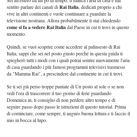
Sei all'estero da un pò di tempo, ti manca l'aria di casa e hai
Rai Italia
sentito parlare dei canali di
, dedicati proprio a chi
vive in altri continenti e vuole continuare a guardare la
televisione nostrana. Allora probabilmente ti stai chiedendo
come si fa a vedere Rai Italia
dal Paese in cui ti trovi in questo
momento.
Quindi, se vuoi scoprire come accedere al palinsesto di Rai
Italia, sappi che sei nel posto giusto perché in questa guida ti
spiegherò tutti i modi con i quali potrai sentire nuovamente l'aria
di casa guardando i più famosi programmi televisivi trasmessi
da "Mamma Rai", a prescindere dal continente in cui ti trovi.
Se ti sei già perso troppe puntate di Un posto al sole o se non
vedi l'ora di trascorrere il tuo giorno di ferie guardando
Domenica in, ti consiglio di non perdere altro tempo e di
seguire passo dopo passo le istruzioni di questo tutorial. Prima
di cominciare, come sempre, ti auguro buona lettura e ti faccio il
mio in bocca al lupo.