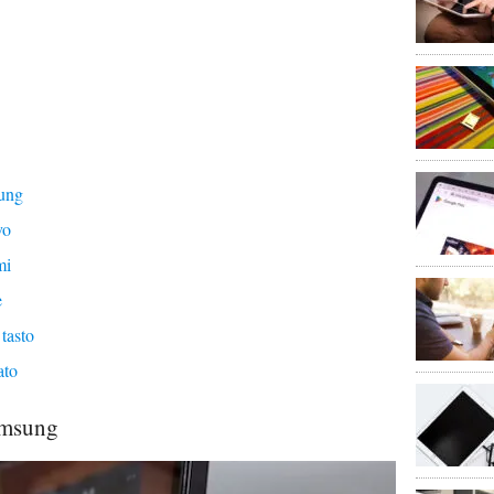
sung
vo
mi
e
tasto
ato
amsung