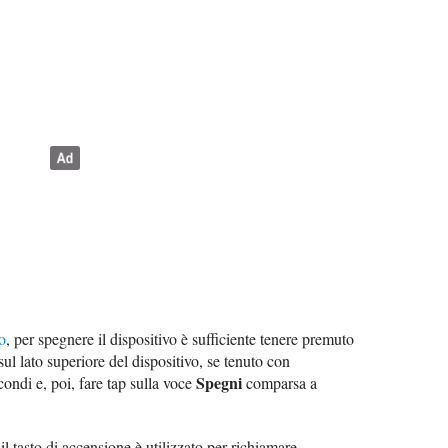
o
, per spegnere il dispositivo è sufficiente tenere premuto
ul lato superiore del dispositivo, se tenuto con
Spegni
condi e, poi, fare tap sulla voce
comparsa a
il tasto di accensione è utilizzato per richiamare