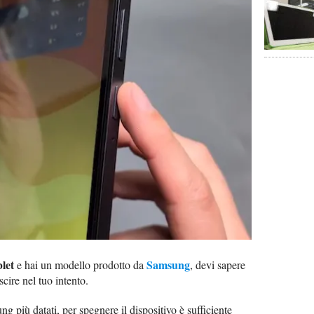
blet
Samsung
e hai un modello prodotto da
, devi sapere
cire nel tuo intento.
g più datati, per spegnere il dispositivo è sufficiente