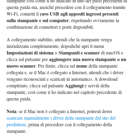
stampante così come ti ho indicato in uno dei passi precedenti di
questa guida ma, anziché procedere con il collegamento tramite
cavo USB agli appositi ingressi presenti
Wi-Fi, connetti il
sulla stampante e sul computer
, rispettando ovviamente la
combinazione di connettori e porte disponibili.
A collegamento stabilito, attendi che la stampante venga
inizializzata completamente, dopodiché apri il menu
Impostazioni di sistema > Stampanti e scanner
di macOS e
aggiungere una nuova stampante o un
clicca sul pulsante per
nuovo scanner
nome
. Per finire, clicca sul
della stampante
collegata e, se il Mac è collegato a Internet, attendi che i driver
vengano riconosciuti e scaricati in automatico. A download
Aggiungi
completato, clicca sul pulsante
e serviti della
stampante, così come ti ho indicato nel capitolo precedente di
questa guida.
Nota
: se il Mac non è collegato a Internet, potresti dover
scaricare manualmente i driver della stampante dal sito del
produttore
, prima di procedere con il collegamento della
stampante.