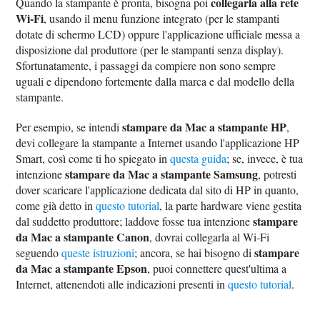
collegarla alla rete
Quando la stampante è pronta, bisogna poi
Wi-Fi
, usando il menu funzione integrato (per le stampanti
dotate di schermo LCD) oppure l'applicazione ufficiale messa a
disposizione dal produttore (per le stampanti senza display).
Sfortunatamente, i passaggi da compiere non sono sempre
uguali e dipendono fortemente dalla marca e dal modello della
stampante.
stampare da Mac a stampante HP
Per esempio, se intendi
,
devi collegare la stampante a Internet usando l'applicazione HP
Smart, così come ti ho spiegato in
questa guida
; se, invece, è tua
stampare da Mac a stampante Samsung
intenzione
, potresti
dover scaricare l'applicazione dedicata dal sito di HP in quanto,
come già detto in
questo tutorial
, la parte hardware viene gestita
stampare
dal suddetto produttore; laddove fosse tua intenzione
da Mac a stampante Canon
, dovrai collegarla al Wi-Fi
stampare
seguendo
queste istruzioni
; ancora, se hai bisogno di
da Mac a stampante Epson
, puoi connettere quest'ultima a
Internet, attenendoti alle indicazioni presenti in
questo tutorial
.