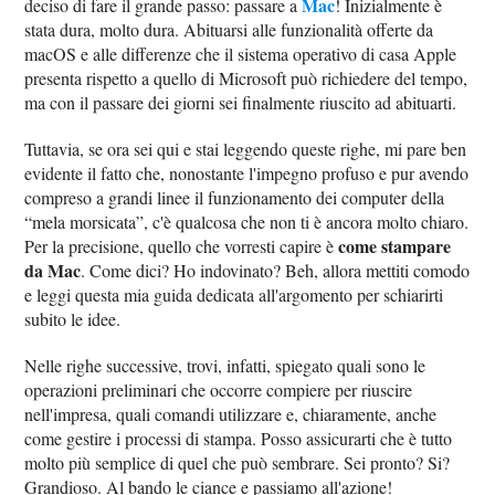
Mac
deciso di fare il grande passo: passare a
! Inizialmente è
stata dura, molto dura. Abituarsi alle funzionalità offerte da
macOS e alle differenze che il sistema operativo di casa Apple
presenta rispetto a quello di Microsoft può richiedere del tempo,
ma con il passare dei giorni sei finalmente riuscito ad abituarti.
Tuttavia, se ora sei qui e stai leggendo queste righe, mi pare ben
evidente il fatto che, nonostante l'impegno profuso e pur avendo
compreso a grandi linee il funzionamento dei computer della
“mela morsicata”, c'è qualcosa che non ti è ancora molto chiaro.
come stampare
Per la precisione, quello che vorresti capire è
da Mac
. Come dici? Ho indovinato? Beh, allora mettiti comodo
e leggi questa mia guida dedicata all'argomento per schiarirti
subito le idee.
Nelle righe successive, trovi, infatti, spiegato quali sono le
operazioni preliminari che occorre compiere per riuscire
nell'impresa, quali comandi utilizzare e, chiaramente, anche
come gestire i processi di stampa. Posso assicurarti che è tutto
molto più semplice di quel che può sembrare. Sei pronto? Si?
Grandioso. Al bando le ciance e passiamo all'azione!