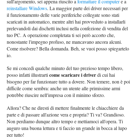
sull'argomento, sei appena riuscito a
formattare il computer
e a
reinstallare Windows
. La maggior parte dei driver necessari per
il funzionamento delle varie periferiche collegate sono stati
scaricati in automatico, mentre altri hai provveduto a installarli
prelevandoli dai dischetti inclusi nella confezione di vendita del
tuo PC. A operazione completata ti sei però accorto che,
nonostante l'impegno profuso, ne mancavano ancora alcuni.
Come risolvere? Bella domanda. Beh, se vuoi posso spiegartelo
io.
Se mi concedi qualche minuto del tuo prezioso tempo libero,
come scaricare i driver
posso infatti illustrarti
di cui hai
bisogno per far funzionare tutto a dovere. Non temere, non è poi
difficile come sembra: anche un utente alle primissime armi
potrebbe riuscire nell'impresa con il minimo sforzo.
Allora? Che ne diresti di mettere finalmente le chiacchiere da
parte e di passare all'azione vera e propria? Ti va? Grandioso.
Non perdiamo dunque altro tempo e mettiamoci all'opera. Ti
auguro una buona lettura e ti faccio un grande in bocca al lupo
per tutto!