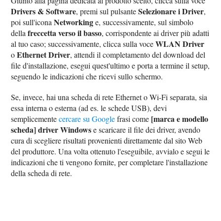
Giunto alla pagina dedicata al prodotto scelto, clicca sulla voce
Drivers & Software
Selezionare i Driver
, premi sul pulsante
,
Networking
poi sull'icona
e, successivamente, sul simbolo
freccetta verso il basso
della
, corrispondente ai driver più adatti
WLAN Driver
al tuo caso; successivamente, clicca sulla voce
Ethernet Driver
o
, attendi il completamento del download del
file d'installazione, esegui quest'ultimo e porta a termine il setup,
seguendo le indicazioni che ricevi sullo schermo.
Se, invece, hai una scheda di rete Ethernet o Wi-Fi separata, sia
essa interna o esterna (ad es. le schede USB), devi
[marca e modello
semplicemente
cercare su Google
frasi come
scheda] driver Windows
e scaricare il file dei driver, avendo
cura di scegliere risultati provenienti direttamente dal sito Web
del produttore. Una volta ottenuto l'eseguibile, avvialo e segui le
indicazioni che ti vengono fornite, per completare l'installazione
della scheda di rete.