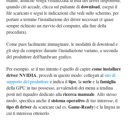
istante, affinché venga visualizzata la lista dei driver disponibili;
download
quando ciò accade, clicca sul pulsante di
, esegui il
file scaricato e segui le indicazioni che vedi sullo schermo, per
portare a termine l'installazione dei driver necessari (è quasi
sempre richiesto un riavvio del computer, alla fine della
procedura).
Come puoi facilmente immaginare, le modalità di download e
gli step da compiere durante l'installazione variano, a seconda
del produttore dell'hardware grafico.
come installare
Per esempio, se il tuo intento è quello di capire
driver NVIDIA
, procedi in questo modo: collegati al
sito di
tipo
serie
famiglia
supporto del produttore
e indica il
, la
e la
della GPU in tuo possesso, avvalendoti dei menu a tendina
ricerca manuale
posti nel riquadro dedicato alla
. Allo stesso
sistema operativo
modo, specifica anche il
di tuo interesse, il
tipo di driver
Game-Ready
da scaricare (ad es.
) e la lingua in
cui ti interessa ottenerlo.