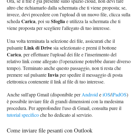
Ora, se il file è già presente sullo spazio cloud, non devi fare
altro che richiamarlo dalla schermata che ti viene proposta; se,
invece, devi procedere con l'upload di un nuovo file, clicca sulla
Carica
Sfoglia
scheda
, poi su
e utilizza la schermata che ti
viene proposta per scegliere l'allegato di tuo interesse.
Una volta terminata la selezione dei file, assicurati che il
Link di Drive
pulsante
sia selezionato e premi il bottone
Carica
, per effettuare l'upload dei file e l'inserimento del
relativo link come allegato (l'operazione potrebbe durare diverso
tempo). Terminato anche questo passaggio, non ti resta che
Invia
premere sul pulsante
per spedire il messaggio di posta
elettronica contenente il link al file di tuo interesse.
Anche sull'app Gmail (disponibile per
Android
e
iOS
/
iPadOS
)
è possibile inviare file di grandi dimensioni con la medesima
procedura. Per approfondire l'uso di Gmail, consulta pure il
tutorial specifico
che ho dedicato al servizio.
Come inviare file pesanti con Outlook