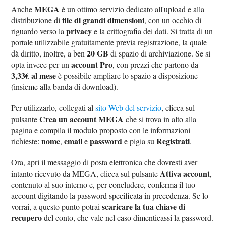
MEGA
Anche
è un ottimo servizio dedicato all'upload e alla
file di grandi dimensioni
distribuzione di
, con un occhio di
privacy
riguardo verso la
e la crittografia dei dati. Si tratta di un
portale utilizzabile gratuitamente previa registrazione, la quale
20 GB
dà diritto, inoltre, a ben
di spazio di archiviazione. Se si
account Pro
opta invece per un
, con prezzi che partono da
3,33€ al mese
è possibile ampliare lo spazio a disposizione
(insieme alla banda di download).
Per utilizzarlo, collegati al
sito Web del servizio
, clicca sul
Crea un account MEGA
pulsante
che si trova in alto alla
pagina e compila il modulo proposto con le informazioni
nome
email
password
Registrati
richieste:
,
e
e pigia su
.
Ora, apri il messaggio di posta elettronica che dovresti aver
Attiva account
intanto ricevuto da MEGA, clicca sul pulsante
,
contenuto al suo interno e, per concludere, conferma il tuo
account digitando la password specificata in precedenza. Se lo
scaricare la tua chiave di
vorrai, a questo punto potrai
recupero
del conto, che vale nel caso dimenticassi la password.