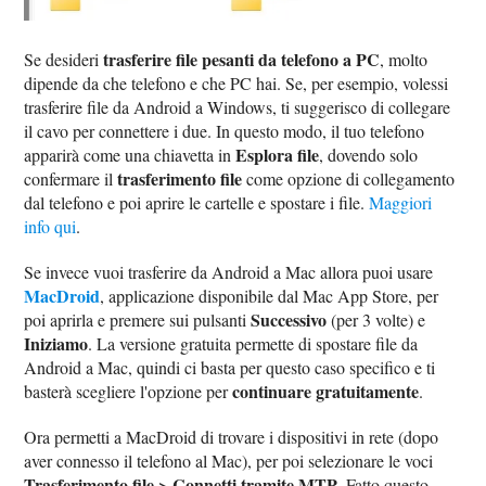
trasferire file pesanti da telefono a PC
Se desideri
, molto
dipende da che telefono e che PC hai. Se, per esempio, volessi
trasferire file da Android a Windows, ti suggerisco di collegare
il cavo per connettere i due. In questo modo, il tuo telefono
Esplora file
apparirà come una chiavetta in
, dovendo solo
trasferimento file
confermare il
come opzione di collegamento
dal telefono e poi aprire le cartelle e spostare i file.
Maggiori
info qui
.
Se invece vuoi trasferire da Android a Mac allora puoi usare
MacDroid
, applicazione disponibile dal Mac App Store, per
Successivo
poi aprirla e premere sui pulsanti
(per 3 volte) e
Iniziamo
. La versione gratuita permette di spostare file da
Android a Mac, quindi ci basta per questo caso specifico e ti
continuare gratuitamente
basterà scegliere l'opzione per
.
Ora permetti a MacDroid di trovare i dispositivi in rete (dopo
aver connesso il telefono al Mac), per poi selezionare le voci
Trasferimento file > Connetti tramite MTP
. Fatto questo,