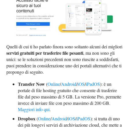
Quelli di cui ti ho parlato finora sono soltanto alcuni dei migliori
servizi gratuiti per trasferire file pesanti
, ma non sono gli
unici: se le soluzioni precedenti non sono riuscite a soddisfarti,
puoi prendere in considerazione uno dei portali alternativi che ti
propongo di seguito.
Transfer Now
(
Online
/
Android
/
iOS
/
iPadOS
): è un
portale di file hosting gratuito che consente di trasferire
file dal peso massimo di 5 GB. La versione Pro, permette
invece di inviare file con peso massimo di 200 GB.
Maggiori info qui
.
Dropbox
(
Online
/
Android
/
iOS
/
iPadOS
): si tratta di uno
dei più longevi servizi di archiviazione cloud, che mette a