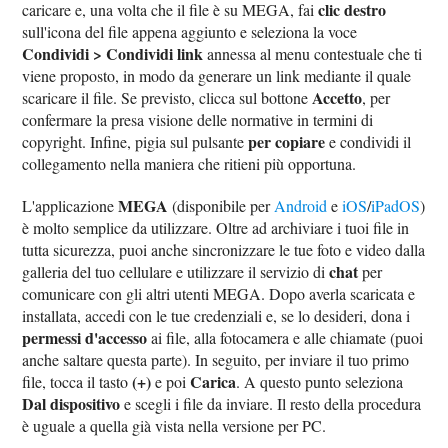
clic destro
caricare e, una volta che il file è su MEGA, fai
sull'icona del file appena aggiunto e seleziona la voce
Condividi > Condividi link
annessa al menu contestuale che ti
viene proposto, in modo da generare un link mediante il quale
Accetto
scaricare il file. Se previsto, clicca sul bottone
, per
confermare la presa visione delle normative in termini di
per copiare
copyright. Infine, pigia sul pulsante
e condividi il
collegamento nella maniera che ritieni più opportuna.
MEGA
L'applicazione
(disponibile per
Android
e
iOS
/
iPadOS
)
è molto semplice da utilizzare. Oltre ad archiviare i tuoi file in
tutta sicurezza, puoi anche sincronizzare le tue foto e video dalla
chat
galleria del tuo cellulare e utilizzare il servizio di
per
comunicare con gli altri utenti MEGA. Dopo averla scaricata e
installata, accedi con le tue credenziali e, se lo desideri, dona i
permessi d'accesso
ai file, alla fotocamera e alle chiamate (puoi
anche saltare questa parte). In seguito, per inviare il tuo primo
(+)
Carica
file, tocca il tasto
e poi
. A questo punto seleziona
Dal dispositivo
e scegli i file da inviare. Il resto della procedura
è uguale a quella già vista nella versione per PC.