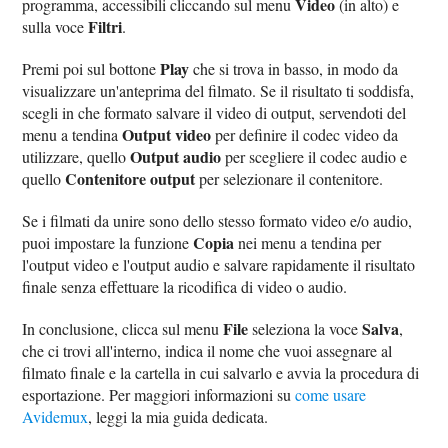
Video
programma, accessibili cliccando sul menu
(in alto) e
Filtri
sulla voce
.
Play
Premi poi sul bottone
che si trova in basso, in modo da
visualizzare un'anteprima del filmato. Se il risultato ti soddisfa,
scegli in che formato salvare il video di output, servendoti del
Output video
menu a tendina
per definire il codec video da
Output audio
utilizzare, quello
per scegliere il codec audio e
Contenitore output
quello
per selezionare il contenitore.
Se i filmati da unire sono dello stesso formato video e/o audio,
Copia
puoi impostare la funzione
nei menu a tendina per
l'output video e l'output audio e salvare rapidamente il risultato
finale senza effettuare la ricodifica di video o audio.
File
Salva
In conclusione, clicca sul menu
seleziona la voce
,
che ci trovi all'interno, indica il nome che vuoi assegnare al
filmato finale e la cartella in cui salvarlo e avvia la procedura di
esportazione. Per maggiori informazioni su
come usare
Avidemux
, leggi la mia guida dedicata.