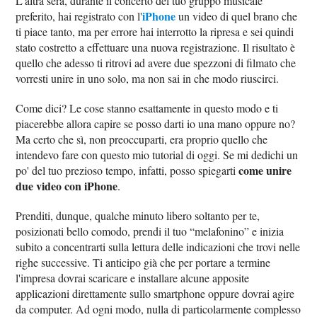
L'altra sera, durante il concerto del tuo gruppo musicale
iPhone
preferito, hai registrato con l'
un video di quel brano che
ti piace tanto, ma per errore hai interrotto la ripresa e sei quindi
stato costretto a effettuare una nuova registrazione. Il risultato è
quello che adesso ti ritrovi ad avere due spezzoni di filmato che
vorresti unire in uno solo, ma non sai in che modo riuscirci.
Come dici? Le cose stanno esattamente in questo modo e ti
piacerebbe allora capire se posso darti io una mano oppure no?
Ma certo che sì, non preoccuparti, era proprio quello che
intendevo fare con questo mio tutorial di oggi. Se mi dedichi un
come unire
po' del tuo prezioso tempo, infatti, posso spiegarti
due video con iPhone
.
Prenditi, dunque, qualche minuto libero soltanto per te,
posizionati bello comodo, prendi il tuo “melafonino” e inizia
subito a concentrarti sulla lettura delle indicazioni che trovi nelle
righe successive. Ti anticipo già che per portare a termine
l'impresa dovrai scaricare e installare alcune apposite
applicazioni direttamente sullo smartphone oppure dovrai agire
da computer. Ad ogni modo, nulla di particolarmente complesso