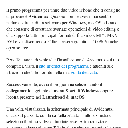
Il primo programma per unire due video iPhone che ti consiglio
Avidemux
di provare è
. Qualora non ne avessi mai sentito
parlare, si tratta di un software per Windows, macOS e Linux
che consente di effettuare svariate operazioni di video editing e
che supporta tutti i principali formati di file video: MP4, MKV,
AVI e via discorrendo. Oltre a essere gratuito al 100% è anche
open source.
Per effettuare il download e l'installazione di Avidemux sul tuo
computer, visita il
sito Internet del programma
e attieniti alle
istruzioni che ti ho fornito nella mia
guida dedicata
.
Successivamente, avvia il programma selezionando il
collegamento
menu Start
Windows
aggiunto al
di
oppure
icona
Launchpad
macOS
l'
presente nel
di
.
Una volta visualizzata la schermata principale di Avidemux,
cartella
clicca sul pulsante con la
situato in alto a sinistra e
seleziona il primo video di tuo interesse. A importazione
File
avvenuta, clicca sul menu
in alto a sinistra, premi sulla voce