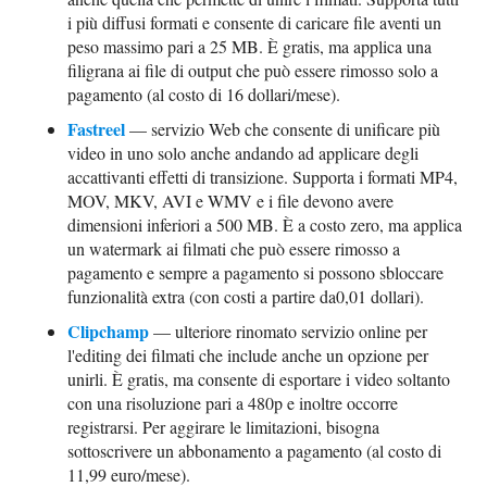
i più diffusi formati e consente di caricare file aventi un
peso massimo pari a 25 MB. È gratis, ma applica una
filigrana ai file di output che può essere rimosso solo a
pagamento (al costo di 16 dollari/mese).
Fastreel
— servizio Web che consente di unificare più
video in uno solo anche andando ad applicare degli
accattivanti effetti di transizione. Supporta i formati MP4,
MOV, MKV, AVI e WMV e i file devono avere
dimensioni inferiori a 500 MB. È a costo zero, ma applica
un watermark ai filmati che può essere rimosso a
pagamento e sempre a pagamento si possono sbloccare
funzionalità extra (con costi a partire da0,01 dollari).
Clipchamp
— ulteriore rinomato servizio online per
l'editing dei filmati che include anche un opzione per
unirli. È gratis, ma consente di esportare i video soltanto
con una risoluzione pari a 480p e inoltre occorre
registrarsi. Per aggirare le limitazioni, bisogna
sottoscrivere un abbonamento a pagamento (al costo di
11,99 euro/mese).