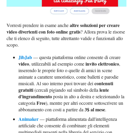
altre soluzioni per creare
Vorresti prendere in esame anche
video divertenti con foto online gratis
? Allora prova le risorse
che ti elenco di seguito, tutte altrettanto valide e funzionali allo
scopo.
JibJab
— questa piattaforma online consente di creare
video
invito elettronico
, utilizzabili ad esempio come
,
inserendo le proprie foto o quelle di amici in scene
animate a carattere umoristico, come balletti e parodie
contenuti
musicali. Al suo interno puoi trovare dei
gratuiti
lente
(cercali pigiando sul simbolo della
d'ingrandimento
posta in alto a destra e selezionando la
Free
categoria
), mentre per altri occorre sottoscrivere un
3$ al mese
abbonamento con costi a partire da
.
Animaker
— piattaforma alimentata dall'intelligenza
artificiale che consente di combinare gli elementi
multimediali presenti nella libreria del servizio con