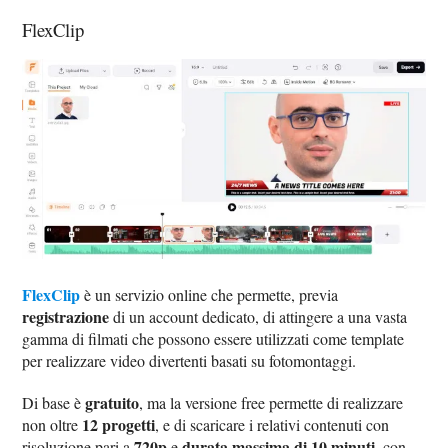
FlexClip
FlexClip
è un servizio online che permette, previa
registrazione
di un account dedicato, di attingere a una vasta
gamma di filmati che possono essere utilizzati come template
per realizzare video divertenti basati su fotomontaggi.
gratuito
Di base è
, ma la versione free permette di realizzare
12 progetti
non oltre
, e di scaricare i relativi contenuti con
720p
durata massima di 10 minuti
risoluzione pari a
e
, con