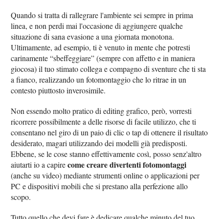
Quando si tratta di rallegrare l'ambiente sei sempre in prima
linea, e non perdi mai l'occasione di aggiungere qualche
situazione di sana evasione a una giornata monotona.
Ultimamente, ad esempio, ti è venuto in mente che potresti
carinamente “sbeffeggiare” (sempre con affetto e in maniera
giocosa) il tuo stimato collega e compagno di sventure che ti sta
a fianco, realizzando un fotomontaggio che lo ritrae in un
contesto piuttosto inverosimile.
Non essendo molto pratico di editing grafico, però, vorresti
ricorrere possibilmente a delle risorse di facile utilizzo, che ti
consentano nel giro di un paio di clic o tap di ottenere il risultato
desiderato, magari utilizzando dei modelli già predisposti.
Ebbene, se le cose stanno effettivamente così, posso senz'altro
come creare divertenti fotomontaggi
aiutarti io a capire
(anche su video) mediante strumenti online o applicazioni per
PC e dispositivi mobili che si prestano alla perfezione allo
scopo.
Tutto quello che devi fare è dedicare qualche minuto del tuo