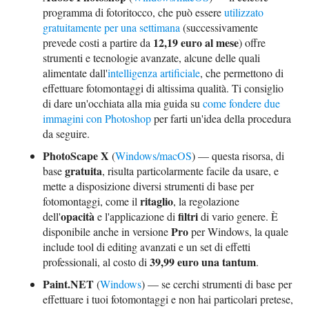
programma di fotoritocco, che può essere
utilizzato
gratuitamente per una settimana
(successivamente
12,19 euro al mese
prevede costi a partire da
) offre
strumenti e tecnologie avanzate, alcune delle quali
alimentate dall'
intelligenza artificiale
, che permettono di
effettuare fotomontaggi di altissima qualità. Ti consiglio
di dare un'occhiata alla mia guida su
come fondere due
immagini con Photoshop
per farti un'idea della procedura
da seguire.
PhotoScape X
(
Windows/macOS
) — questa risorsa, di
gratuita
base
, risulta particolarmente facile da usare, e
mette a disposizione diversi strumenti di base per
ritaglio
fotomontaggi, come il
, la regolazione
opacità
filtri
dell'
e l'applicazione di
di vario genere. È
Pro
disponibile anche in versione
per Windows, la quale
include tool di editing avanzati e un set di effetti
39,99 euro una tantum
professionali, al costo di
.
Paint.NET
(
Windows
) — se cerchi strumenti di base per
effettuare i tuoi fotomontaggi e non hai particolari pretese,