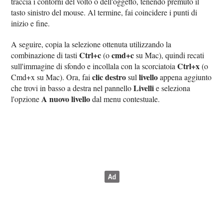
traccia i contorni del volto o dell'oggetto, tenendo premuto il
tasto sinistro del mouse. Al termine, fai coincidere i punti di
inizio e fine.
A seguire, copia la selezione ottenuta utilizzando la
Ctrl+c
cmd+c
combinazione di tasti
(o
su Mac), quindi recati
Ctrl+x
sull'immagine di sfondo e incollala con la scorciatoia
(o
clic destro
livello
Cmd+x su Mac). Ora, fai
sul
appena aggiunto
Livelli
che trovi in basso a destra nel pannello
e seleziona
A nuovo livello
l'opzione
dal menu contestuale.