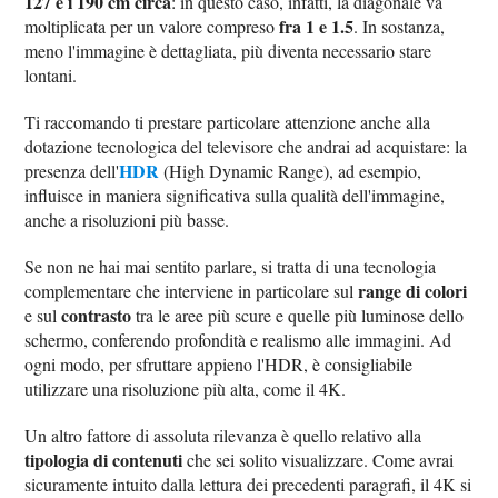
127 e i 190 cm circa
: in questo caso, infatti, la diagonale va
fra 1 e 1.5
moltiplicata per un valore compreso
. In sostanza,
meno l'immagine è dettagliata, più diventa necessario stare
lontani.
Ti raccomando ti prestare particolare attenzione anche alla
dotazione tecnologica del televisore che andrai ad acquistare: la
HDR
presenza dell'
(High Dynamic Range), ad esempio,
influisce in maniera significativa sulla qualità dell'immagine,
anche a risoluzioni più basse.
Se non ne hai mai sentito parlare, si tratta di una tecnologia
range di colori
complementare che interviene in particolare sul
contrasto
e sul
tra le aree più scure e quelle più luminose dello
schermo, conferendo profondità e realismo alle immagini. Ad
ogni modo, per sfruttare appieno l'HDR, è consigliabile
utilizzare una risoluzione più alta, come il 4K.
Un altro fattore di assoluta rilevanza è quello relativo alla
tipologia di contenuti
che sei solito visualizzare. Come avrai
sicuramente intuito dalla lettura dei precedenti paragrafi, il 4K si