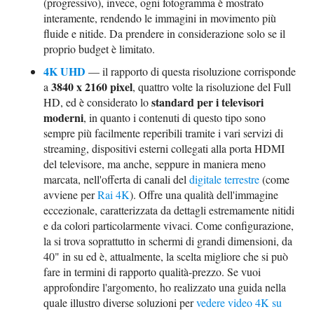
(progressivo), invece, ogni fotogramma è mostrato
interamente, rendendo le immagini in movimento più
fluide e nitide. Da prendere in considerazione solo se il
proprio budget è limitato.
4K UHD
— il rapporto di questa risoluzione corrisponde
3840 x 2160 pixel
a
, quattro volte la risoluzione del Full
standard per i televisori
HD, ed è considerato lo
moderni
, in quanto i contenuti di questo tipo sono
sempre più facilmente reperibili tramite i vari servizi di
streaming, dispositivi esterni collegati alla porta HDMI
del televisore, ma anche, seppure in maniera meno
marcata, nell'offerta di canali del
digitale terrestre
(come
avviene per
Rai 4K
). Offre una qualità dell'immagine
eccezionale, caratterizzata da dettagli estremamente nitidi
e da colori particolarmente vivaci. Come configurazione,
la si trova soprattutto in schermi di grandi dimensioni, da
40" in su ed è, attualmente, la scelta migliore che si può
fare in termini di rapporto qualità-prezzo. Se vuoi
approfondire l'argomento, ho realizzato una guida nella
quale illustro diverse soluzioni per
vedere video 4K su