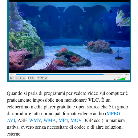
Quando si parla di programmi per vedere video sul computer è
VLC
praticamente impossibile non menzionare
. È un
celeberrimo media player gratuito e open source che è in grado
di riprodurre tutti i principali formati video e audio (
MPEG
,
AVI
, ASF,
WMV
,
WMA
,
MP4
,
MOV
, 3GP ecc.) in maniera
nativa, ovvero senza necessitare di codec o di altre soluzioni
esterne.