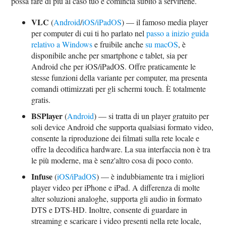
possa fare di più al caso tuo e comincia subito a servirtene.
VLC
(
Android
/
iOS/iPadOS
) — il famoso media player
per computer di cui ti ho parlato nel
passo a inizio guida
relativo a Windows
e fruibile anche
su macOS
, è
disponibile anche per smartphone e tablet, sia per
Android che per iOS/iPadOS. Offre praticamente le
stesse funzioni della variante per computer, ma presenta
comandi ottimizzati per gli schermi touch. È totalmente
gratis.
BSPlayer
(
Android
) — si tratta di un player gratuito per
soli device Android che supporta qualsiasi formato video,
consente la riproduzione dei filmati sulla rete locale e
offre la decodifica hardware. La sua interfaccia non è tra
le più moderne, ma è senz'altro cosa di poco conto.
Infuse
(
iOS/iPadOS
) — è indubbiamente tra i migliori
player video per iPhone e iPad. A differenza di molte
alter soluzioni analoghe, supporta gli audio in formato
DTS e DTS-HD. Inoltre, consente di guardare in
streaming e scaricare i video presenti nella rete locale,