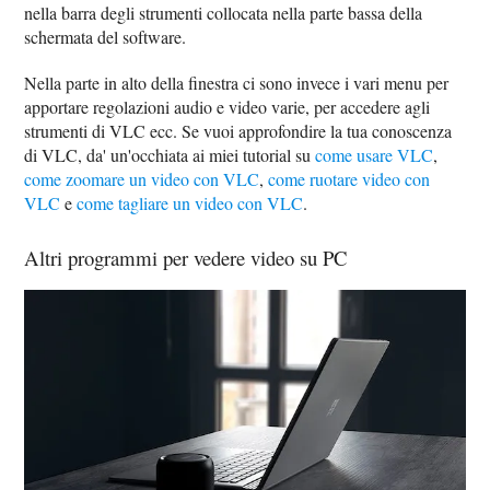
nella barra degli strumenti collocata nella parte bassa della
schermata del software.
Nella parte in alto della finestra ci sono invece i vari menu per
apportare regolazioni audio e video varie, per accedere agli
strumenti di VLC ecc. Se vuoi approfondire la tua conoscenza
di VLC, da' un'occhiata ai miei tutorial su
come usare VLC
,
come zoomare un video con VLC
,
come ruotare video con
VLC
e
come tagliare un video con VLC
.
Altri programmi per vedere video su PC