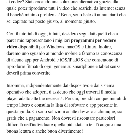
ai codec? Stai cercando una soluzione alternativa grazie alla
quale poter riprodurre tutti i video che scarichi da Internet senza
il benché minimo problema? Bene, sono lieto di annunciarti che
sei capitato nel posto giusto, al momento giusto.
Con il tutorial di oggi, infatti, desidero segnalati quelli che a
programmi per vedere
parer mio rappresentano i migliori
video
disponibili per Windows, macOS e Linux. Inoltre,
daremo uno sguardo al mondo mobile e faremo la conoscenza
di alcune app per Android e iOS/iPadOS che consentono di
riprodurre filmati di ogni genere su smartphone e tablet senza
doverli prima convertire.
Insomma, indipendentemente dal dispositivo e dal sistema
operativo che adoperi, ti assicuro che oggi troverai il media
player adatto alle tue necessità. Per cui, prenditi cinque minuti di
tempo libero e consulta la lista di software e app presente in
questa guida. Ci sono soluzioni adatte davvero a chiunque, sia
gratis che a pagamento. Non dovresti riscontare particolari
difficoltà nell'individuare quella più adatta a te. Ti auguro una
buona lettura e anche buon divertimento!