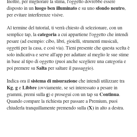
Inoltre, per migliorare la stima, l'oggetto dovrebbe essere
luogo ben illuminato
sfondo neutro
disposto in un
e su uno
,
per evitare interferenze visive.
Al termine del tutorial, ti verrà chiesto di selezionare, con un
categoria
semplice tap, la
a cui appartiene l'oggetto che intendi
pesare (ad esempio: cibo, libri, gioielli, strumenti musicali,
oggetti per la casa, e così via). Tieni presente che questa scelta è
solo indicativa e serve all'app per adattare al meglio le sue stime
in base al tipo di oggetto (puoi anche scegliere una categoria e
Salta
poi premere su
per saltare il passaggio).
sistema di misurazione
Indica ora il
che intendi utilizzare tra
Kg
g
Libbre
,
e
(ovviamente, se sei interessato a pesare in
g
Continua
grammi, premi sulla
) e prosegui con un tap su
.
Quando compare la richiesta per passare a Premium, puoi
(X)
chiuderla tranquillamente premendo sulla
in alto a destra.