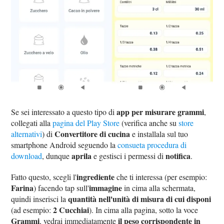
app per misurare grammi
Se sei interessato a questo tipo di
,
collegati alla
pagina del Play Store
(verifica anche su
store
Convertitore di cucina
alternativi
) di
e installala sul tuo
smartphone Android seguendo la
consueta procedura di
aprila
notifica
download
, dunque
e gestisci i permessi di
.
ingrediente
Fatto questo, scegli l'
che ti interessa (per esempio:
Farina
immagine
) facendo tap sull'
in cima alla schermata,
quantità nell'unità di misura di cui disponi
quindi inserisci la
2 Cucchiai
(ad esempio:
). In cima alla pagina, sotto la voce
Grammi
il peso corrispondente in
, vedrai immediatamente