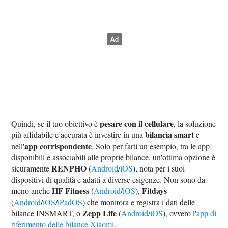
pesare con il cellulare
Quindi, se il tuo obiettivo è
, la soluzione
bilancia smart
più affidabile e accurata è investire in una
e
app corrispondente
nell'
. Solo per farti un esempio, tra le app
disponibili e associabili alle proprie bilance, un'ottima opzione è
RENPHO
sicuramente
(
Android
/
iOS
), nota per i suoi
dispositivi di qualità e adatti a diverse esigenze. Non sono da
HF Fitness
Fitdays
meno anche
(
Android
/
iOS
),
(
Android
/
iOS
/
iPadOS
) che monitora e registra i dati delle
Zepp Life
bilance INSMART, o
(
Android
/
iOS
), ovvero l'
app di
riferimento delle bilance Xiaomi
.