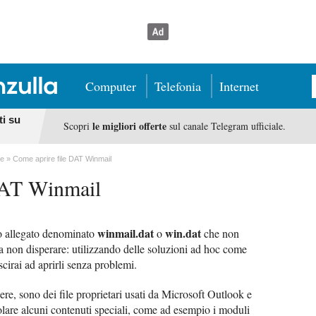
Computer
Telefonia
Internet
ti su
le migliori offerte
Scopri
sul canale Telegram ufficiale.
le
Come aprire file DAT Winmail
DAT Winmail
winmail.dat
win.dat
no allegato denominato
o
che non
ma non disperare: utilizzando delle soluzioni ad hoc come
scirai ad aprirli senza problemi.
pere, sono dei file proprietari usati da Microsoft Outlook e
lare alcuni contenuti speciali, come ad esempio i moduli