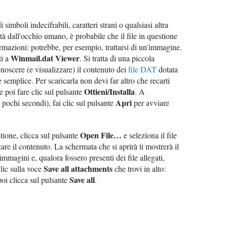
 simboli indecifrabili, caratteri strani o qualsiasi altra
ità dall'occhio umano, è probabile che il file in questione
ormazioni: potrebbe, per esempio, trattarsi di un'immagine.
Winmail.dat Viewer
ti a
. Si tratta di una piccola
onoscere (e visualizzare) il contenuto dei
file DAT
dotata
 semplice. Per scaricarla non devi far altro che recarti
Ottieni/Installa
e poi fare clic sul pulsante
. A
Apri
 pochi secondi), fai clic sul pulsante
per avviare
Open File…
tione, clicca sul pulsante
e seleziona il file
zare il contenuto. La schermata che si aprirà ti mostrerà il
 immagini e, qualora fossero presenti dei file allegati,
Save all attachments
clic sulla voce
che trovi in alto:
Save all
poi clicca sul pulsante
.