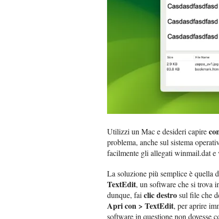
co
Utilizzi un Mac e desideri capire
problema, anche sul sistema operati
facilmente gli allegati winmail.dat e
La soluzione più semplice è quella di
TextEdit
, un software che si trova i
clic destro
dunque, fai
sul file che d
Apri con > TextEdit
, per aprire im
software in questione non dovesse co