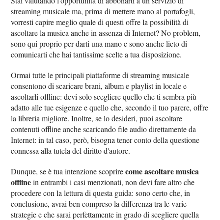
Stai valutando l'opportunità di abbonarti a un servizio di
streaming musicale ma, prima di mettere mano al portafogli,
vorresti capire meglio quale di questi offre la possibilità di
ascoltare la musica anche in assenza di Internet? No problem,
sono qui proprio per darti una mano e sono anche lieto di
comunicarti che hai tantissime scelte a tua disposizione.
Ormai tutte le principali piattaforme di streaming musicale
consentono di scaricare brani, album e playlist in locale e
ascoltarli offline: devi solo scegliere quello che ti sembra più
adatto alle tue esigenze e quello che, secondo il tuo parere, offre
la libreria migliore. Inoltre, se lo desideri, puoi ascoltare
contenuti offline anche scaricando file audio direttamente da
Internet: in tal caso, però, bisogna tener conto della questione
connessa alla tutela del diritto d'autore.
come ascoltare musica
Dunque, se è tua intenzione scoprire
offline
in entrambi i casi menzionati, non devi fare altro che
procedere con la lettura di questa guida: sono certo che, in
conclusione, avrai ben compreso la differenza tra le varie
strategie e che sarai perfettamente in grado di scegliere quella