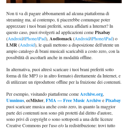
Non ti va di pagare abbonamenti ad alcuna piattaforma di
streaming ma, al contempo, ti piacerebbe comunque poter
apprezzare i tuoi brani preferiti, senza affidarti a Internet? In
Pixabay
questo caso, puoi rivolgerti ad applicazioni come
Audiomack
(
Android
/
iPhone/iPad
),
(
Android
/
iPhone/iPad
) o
LMR
(
Android
), le quali mettono a disposizione dell'utente un
ampio catalogo di brani musicali scaricabili a costo zero, con la
possibilità di ascoltarli anche in modalità offline.
In alternativa, puoi altresì scaricare i tuoi brani preferiti sotto
forma di file MP3 (o in altro formato) direttamente da Internet, e
di utilizzare un riproduttore offline per la fruizione dei contenuti.
Archive.org
Per esempio, visitando piattaforme come
,
Umninus
ccMixter
FMA — Free Music Archive
Pixabay
,
,
e
puoi scaricare musica anche costo zero, in quanto la maggior
parte dei contenuti non sono più protetti dal diritto d'autore,
sono privi di copyright o sono sottoposti a una delle licenze
Creative Commons per l'uso e/o la redistribuzione: trovi tutto