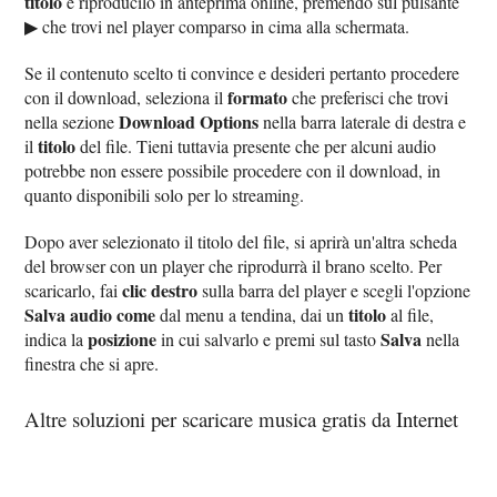
titolo
e riproducilo in anteprima online, premendo sul pulsante
▶︎ che trovi nel player comparso in cima alla schermata.
Se il contenuto scelto ti convince e desideri pertanto procedere
formato
con il download, seleziona il
che preferisci che trovi
Download Options
nella sezione
nella barra laterale di destra e
titolo
il
del file. Tieni tuttavia presente che per alcuni audio
potrebbe non essere possibile procedere con il download, in
quanto disponibili solo per lo streaming.
Dopo aver selezionato il titolo del file, si aprirà un'altra scheda
del browser con un player che riprodurrà il brano scelto. Per
clic destro
scaricarlo, fai
sulla barra del player e scegli l'opzione
Salva audio come
titolo
dal menu a tendina, dai un
al file,
posizione
Salva
indica la
in cui salvarlo e premi sul tasto
nella
finestra che si apre.
Altre soluzioni per scaricare musica gratis da Internet