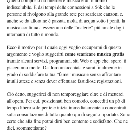
Quello composto da Internet e musica è un binomio
indissolubile. È dai tempi delle connessioni a 56k che le
persone si rivolgono alla grande rete per scaricare canzoni e,
anche se da allora ne è passata molta di acqua sotto i ponti, la
musica continua a essere una delle “materie” più amate dagli
internauti di tutto il mondo.
Ecco il motivo per il quale oggi voglio occuparmi di questo
come scaricare musica gratis
argomento e voglio suggerirti
tramite alcuni servizi, programmi, siti Web e app che, spero, ti
piaceranno molto. Da' loro un'occhiata e sarai finalmente in
grado di soddisfare la tua “fame” musicale senza affrontare
inutili attese e senza dover effettuare fastidiose registrazioni.
Ciò detto, suggerirei di non temporeggiare oltre e di metterci
all'opera. Per cui, posizionati ben comodo, concediti un pò di
tempo libero solo per te e inizia immediatamente a concentrati
sulla consultazione di tutto quanto qui di seguito riportato. Sono
certo che alla fine potrai dirti ben contento e sodisfatto. Che ne
dici, scommettiamo?