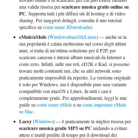
scaricare musica gratis online su
una valida risorsa per
PC
. Supporta tutti i più diffusi siti di hosting e di video
sharing. Per maggiori dettagli, consulta il mio tutorial
specifico su
come usare JDownloader
.
eMule/aMule
(
Windows
/
macOS/Linux
) — anche se la
sua popolarità è calata moltissimo nel corso degli ultimi
anni, si tratta di un'ottima soluzione per il P2P, per
scaricare canzoni e interni album musicali da Internet a
costo zero. Infatti, sulle sue reti, eD2K e Kad, si possono
trovare molti contenuti rari, che su altri network sono
praticamente impossibili da reperire. La versione originale
è solo per Windows, ma è disponibile pure una variante
compatibile con macOS e Linux. In tutti i casi è
completamente gratis. Per approfondimenti, leggi le mie
guide su
come usare eMule
e su
come impostare eMule
su Mac
.
Lacey
(
Windows
) — è praticamente la miglior risorsa per
scaricare musica gratis MP3 su PC
andando a evitare
attese e inutili perdite di tempo per il download dei