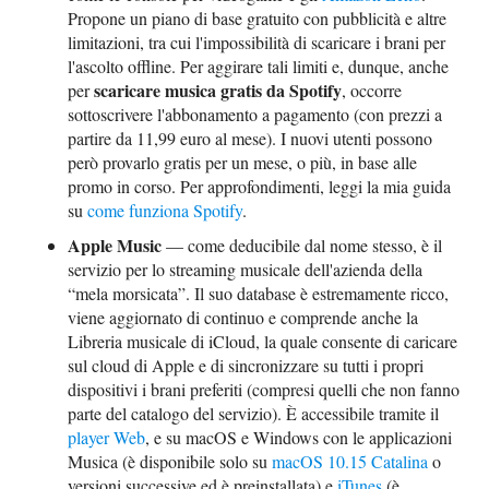
Propone un piano di base gratuito con pubblicità e altre
limitazioni, tra cui l'impossibilità di scaricare i brani per
l'ascolto offline. Per aggirare tali limiti e, dunque, anche
scaricare musica gratis da Spotify
per
, occorre
sottoscrivere l'abbonamento a pagamento (con prezzi a
partire da 11,99 euro al mese). I nuovi utenti possono
però provarlo gratis per un mese, o più, in base alle
promo in corso. Per approfondimenti, leggi la mia guida
su
come funziona Spotify
.
Apple Music
— come deducibile dal nome stesso, è il
servizio per lo streaming musicale dell'azienda della
“mela morsicata”. Il suo database è estremamente ricco,
viene aggiornato di continuo e comprende anche la
Libreria musicale di iCloud, la quale consente di caricare
sul cloud di Apple e di sincronizzare su tutti i propri
dispositivi i brani preferiti (compresi quelli che non fanno
parte del catalogo del servizio). È accessibile tramite il
player Web
, e su macOS e Windows con le applicazioni
Musica (è disponibile solo su
macOS 10.15 Catalina
o
versioni successive ed è preinstallata) e
iTunes
(è