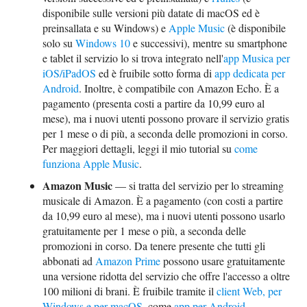
disponibile sulle versioni più datate di macOS ed è
preinsallata e su Windows) e
Apple Music
(è disponibile
solo su
Windows 10
e successivi), mentre su smartphone
e tablet il servizio lo si trova integrato nell'
app Musica per
iOS/iPadOS
ed è fruibile sotto forma di
app dedicata per
Android
. Inoltre, è compatibile con Amazon Echo. È a
pagamento (presenta costi a partire da 10,99 euro al
mese), ma i nuovi utenti possono provare il servizio gratis
per 1 mese o di più, a seconda delle promozioni in corso.
Per maggiori dettagli, leggi il mio tutorial su
come
funziona Apple Music
.
Amazon Music
— si tratta del servizio per lo streaming
musicale di Amazon. È a pagamento (con costi a partire
da 10,99 euro al mese), ma i nuovi utenti possono usarlo
gratuitamente per 1 mese o più, a seconda delle
promozioni in corso. Da tenere presente che tutti gli
abbonati ad
Amazon Prime
possono usare gratuitamente
una versione ridotta del servizio che offre l'accesso a oltre
100 milioni di brani. È fruibile tramite il
client Web, per
Windows e per macOS
, come
app per Android
,