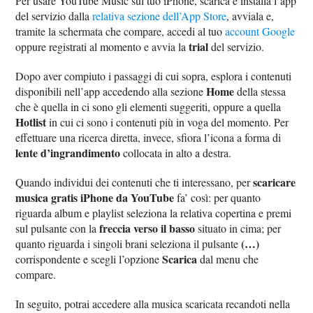
Per usare YouTube Music sul tuo iPhone, scarica e installa l’app
del servizio dalla
relativa sezione dell’App Store
, avviala e,
tramite la schermata che compare, accedi al tuo
account Google
trial
oppure registrati al momento e avvia la
del servizio.
Dopo aver compiuto i passaggi di cui sopra, esplora i contenuti
Home
disponibili nell’app accedendo alla sezione
della stessa
che è quella in ci sono gli elementi suggeriti, oppure a quella
Hotlist
in cui ci sono i contenuti più in voga del momento. Per
effettuare una ricerca diretta, invece, sfiora l’icona a forma di
lente d’ingrandimento
collocata in alto a destra.
scaricare
Quando individui dei contenuti che ti interessano, per
musica gratis iPhone da YouTube
fa’ così: per quanto
riguarda album e playlist seleziona la relativa copertina e premi
freccia verso il basso
sul pulsante con la
situato in cima; per
(…)
quanto riguarda i singoli brani seleziona il pulsante
Scarica
corrispondente e scegli l’opzione
dal menu che
compare.
In seguito, potrai accedere alla musica scaricata recandoti nella