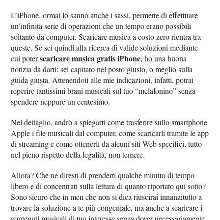
L’iPhone, ormai lo sanno anche i sassi, permette di effettuare
un’infinita serie di operazioni che un tempo erano possibili
soltanto da computer. Scaricare musica a costo zero rientra tra
queste. Se sei quindi alla ricerca di valide soluzioni mediante
scaricare musica gratis iPhone
cui poter
, ho una buona
notizia da darti: sei capitato nel posto giusto, o meglio sulla
guida giusta. Attenendoti alle mie indicazioni, infatti, potrai
reperire tantissimi brani musicali sul tuo “melafonino” senza
spendere neppure un centesimo.
Nel dettaglio, andrò a spiegarti come trasferire sullo smartphone
Apple i file musicali dal computer, come scaricarli tramite le app
di streaming e come ottenerli da alcuni siti Web specifici, tutto
nel pieno rispetto della legalità, non temere.
Allora? Che ne diresti di prenderti qualche minuto di tempo
libero e di concentrati sulla lettura di quanto riportato qui sotto?
Sono sicuro che in men che non si dica riuscirai innanzitutto a
trovare la soluzione a te più congeniale, ma anche a scaricare i
contenuti musicali di tuo interesse senza dover necessariamente